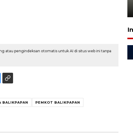
gratis
21 Juli 2026 18:13
I
g atau pengindeksan otomatis untuk AI di situs web ini tanpa
 BALIKPAPAN
PEMKOT BALIKPAPAN