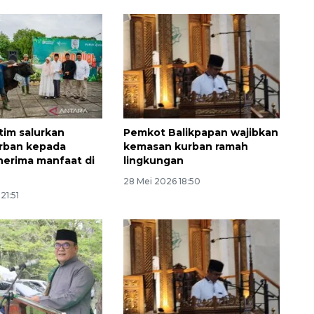
tim salurkan
Pemkot Balikpapan wajibkan
rban kepada
kemasan kurban ramah
nerima manfaat di
lingkungan
28 Mei 2026 18:50
Layanan haji Indonesia
21:51
semakin memuaskan
2026-08-08 15:00:00