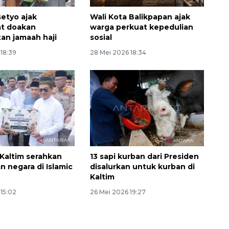
etyo ajak
Wali Kota Balikpapan ajak
at doakan
warga perkuat kepedulian
an jamaah haji
sosial
18:39
28 Mei 2026 18:34
Kaltim serahkan
13 sapi kurban dari Presiden
n negara di Islamic
disalurkan untuk kurban di
Kaltim
15:02
26 Mei 2026 19:27