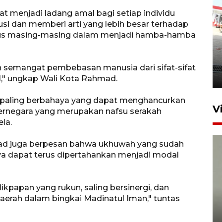
t menjadi ladang amal bagi setiap individu
i dan memberi arti yang lebih besar terhadap
atus masing-masing dalam menjadi hamba-hamba
Kebakaran kapal KM Prince
Soya di Samarinda
h semangat pembebasan manusia dari sifat-sifat
2 Agustus 2026 20:32
l," ungkap Wali Kota Rahmad.
fat paling berbahaya yang dapat menghancurkan
V
ernegara yang merupakan nafsu serakah
la.
ad juga berpesan bahwa ukhuwah yang sudah
nya dapat terus dipertahankan menjadi modal
papan yang rukun, saling bersinergi, dan
erah dalam bingkai Madinatul Iman," tuntas
Sudah jaring 92 guru, Kaltim
jamin pendidikan S2 hingga S3