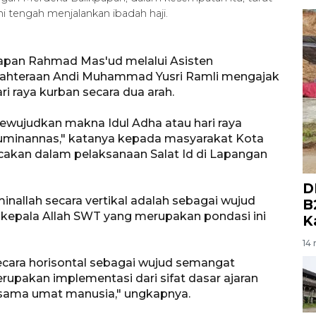
 tengah menjalankan ibadah haji.
papan Rahmad Mas'ud melalui Asisten
hteraan Andi Muhammad Yusri Ramli mengajak
i raya kurban secara dua arah.
ewujudkan makna Idul Adha atau hari raya
uminannas," katanya kepada masyarakat Kota
cakan dalam pelaksanaan Salat Id di Lapangan
D
llah secara vertikal adalah sebagai wujud
B
 kepala Allah SWT yang merupakan pondasi ini
K
14 
cara horisontal sebagai wujud semangat
erupakan implementasi dari sifat dasar ajaran
esama umat manusia," ungkapnya.