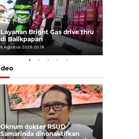
Layanan Bright Gas drive thru
Inflasi Ka
di Balikpapan
2026
6 Agustus 2026 20:18
4 Agustus 202
ideo
Oknum dokter RSUD
Industri 
Samarinda dinonaktifkan
manfaatk