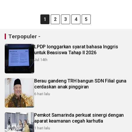
1
2
3
4
5
Terpopuler -
LPDP longgarkan syarat bahasa Inggris
untuk Beasiswa Tahap II 2026
Jul 14th
Berau gandeng TRH bangun SDN Filial guna
cerdaskan anak pinggiran
6 hari lalu
Pemkot Samarinda perkuat sinergi dengan
aparat keamanan cegah karhutla
1 hari lalu