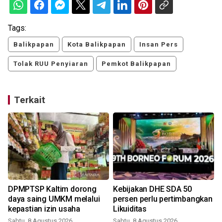
Tags:
Balikpapan
Kota Balikpapan
Insan Pers
Tolak RUU Penyiaran
Pemkot Balikpapan
Terkait
DPMPTSP Kaltim dorong
Kebijakan DHE SDA 50
daya saing UMKM melalui
persen perlu pertimbangkan
kepastian izin usaha
Likuiditas
Sabtu, 8 Agustus 2026
Sabtu, 8 Agustus 2026