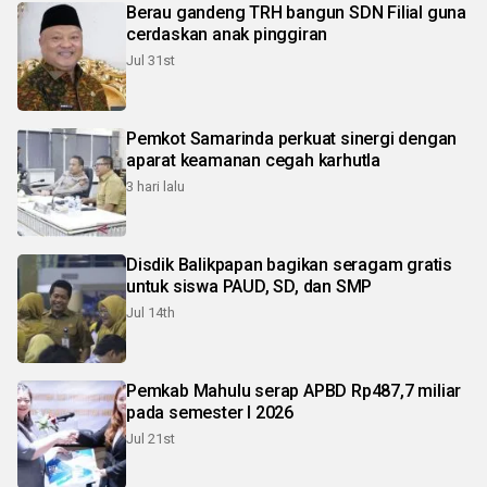
Berau gandeng TRH bangun SDN Filial guna
cerdaskan anak pinggiran
Jul 31st
Pemkot Samarinda perkuat sinergi dengan
aparat keamanan cegah karhutla
3 hari lalu
Disdik Balikpapan bagikan seragam gratis
untuk siswa PAUD, SD, dan SMP
Jul 14th
Pemkab Mahulu serap APBD Rp487,7 miliar
pada semester I 2026
Jul 21st