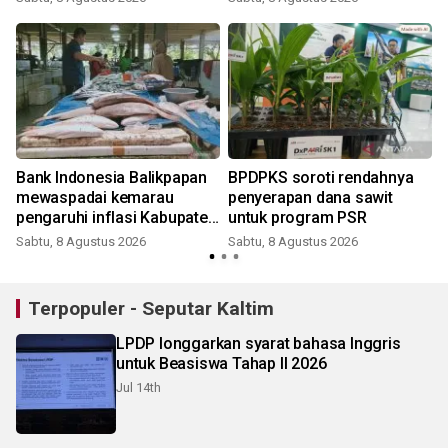
e
Bank Indonesia Balikpapan
BPDPKS soroti rendahnya
mewaspadai kemarau
penyerapan dana sawit
pengaruhi inflasi Kabupaten
untuk program PSR
Penajam
Sabtu, 8 Agustus 2026
Sabtu, 8 Agustus 2026
Terpopuler - Seputar Kaltim
LPDP longgarkan syarat bahasa Inggris
untuk Beasiswa Tahap II 2026
Jul 14th