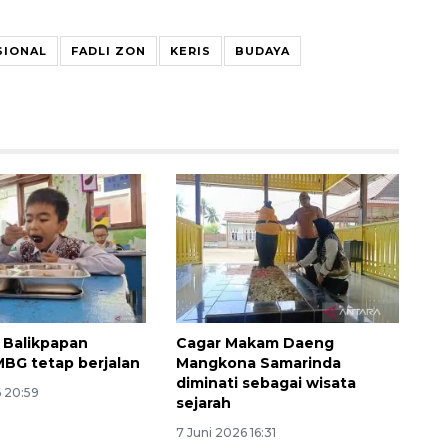
SIONAL
FADLI ZON
KERIS
BUDAYA
Ekonomi triwulan II-2026
tumbuh 5,29 persen
2026-08-06 18:45:00
 Balikpapan
Cagar Makam Daeng
MBG tetap berjalan
Mangkona Samarinda
diminati sebagai wisata
6 20:59
sejarah
7 Juni 2026 16:31