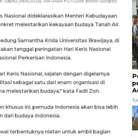
mur, Sabtu (19/4/2025). ANTARA FOTO/Ari Bowo Sucipto
is Nasional dideklarasikan Menteri Kebudayaan
konkret melestarikan kekayaan budaya Tanah Air.
Gedung Samantha Krida Universitas Brawijaya, di
akan tanggal peringatan Hari Keris Nasional
sional Perkerisan Indonesia.
i Keris Nasional, sejalan dengan digelarnya
P
ditasi sebagai satu dari enam organisasi di
p
A
 melestarikan budaya," kata Fadli Zon.
3 j
khusus ini, pemuda Indonesia akan bisa lebih
dari budaya Indonesia.
al terbentuknya niatan untuk ambil bagian