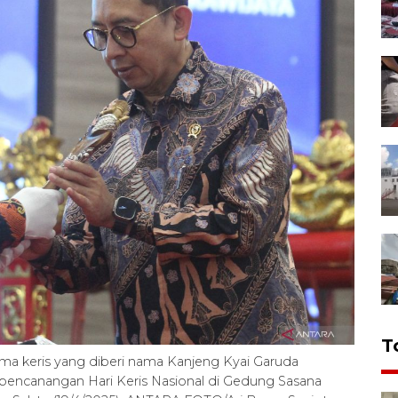
T
ma keris yang diberi nama Kanjeng Kyai Garuda
t pencanangan Hari Keris Nasional di Gedung Sasana