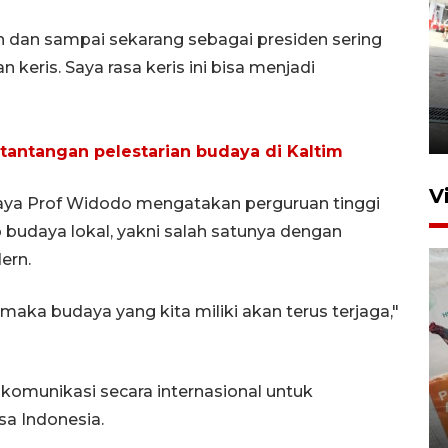
 dan sampai sekarang sebagai presiden sering
keris. Saya rasa keris ini bisa menjadi
Kebakaran kapal KM Prince
Soya di Samarinda
2 Agustus 2026 20:32
 tantangan pelestarian budaya di Kaltim
V
ijaya Prof Widodo mengatakan perguruan tinggi
budaya lokal, yakni salah satunya dengan
ern.
ka budaya yang kita miliki akan terus terjaga,"
n komunikasi secara internasional untuk
IKN mulai bangun hunian dari
a Indonesia.
investasi asing