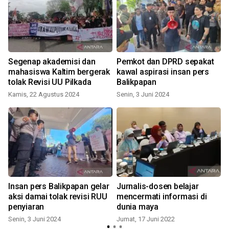
Segenap akademisi dan
Pemkot dan DPRD sepakat
mahasiswa Kaltim bergerak
kawal aspirasi insan pers
tolak Revisi UU Pilkada
Balikpapan
Kamis, 22 Agustus 2024
Senin, 3 Juni 2024
S
Insan pers Balikpapan gelar
Jurnalis-dosen belajar
aksi damai tolak revisi RUU
mencermati informasi di
penyiaran
dunia maya
J
Senin, 3 Juni 2024
Jumat, 17 Juni 2022