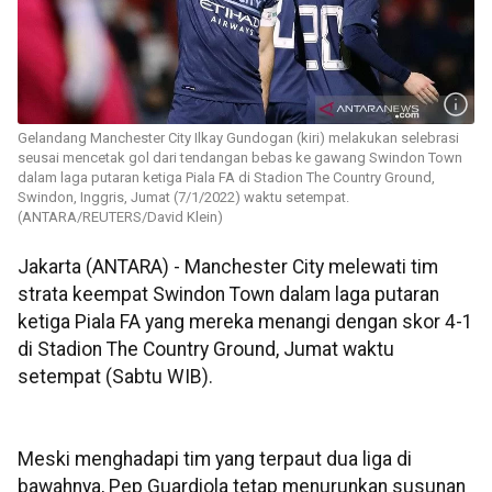
Gelandang Manchester City Ilkay Gundogan (kiri) melakukan selebrasi
seusai mencetak gol dari tendangan bebas ke gawang Swindon Town
dalam laga putaran ketiga Piala FA di Stadion The Country Ground,
Swindon, Inggris, Jumat (7/1/2022) waktu setempat.
(ANTARA/REUTERS/David Klein)
Jakarta (ANTARA) - Manchester City melewati tim
strata keempat Swindon Town dalam laga putaran
ketiga Piala FA yang mereka menangi dengan skor 4-1
di Stadion The Country Ground, Jumat waktu
setempat (Sabtu WIB).
Meski menghadapi tim yang terpaut dua liga di
bawahnya, Pep Guardiola tetap menurunkan susunan