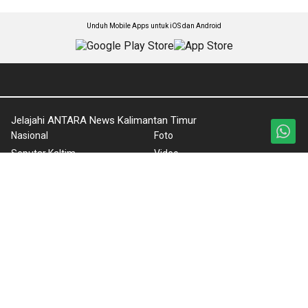
Unduh Mobile Apps untuk iOS dan Android
Jelajahi ANTARA News Kalimantan Timur
Nasional
Foto
Seputar Kaltim
Video
Ekonomi dan Pariwisata
Ketentuan Penggunaan
Olahraga
Kebijakan Privasi
Umum
Pedoman Media Siber
IKN
Tentang Kami
Rilis Pers
Versi Desktop