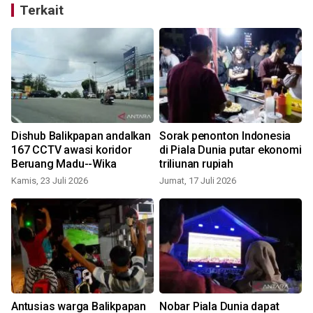
Terkait
Dishub Balikpapan andalkan
Sorak penonton Indonesia
167 CCTV awasi koridor
di Piala Dunia putar ekonomi
Beruang Madu--Wika
triliunan rupiah
Kamis, 23 Juli 2026
Jumat, 17 Juli 2026
K
Antusias warga Balikpapan
Nobar Piala Dunia dapat