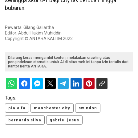
sehingga skor 4-1 bagi City tak berubah hingga
bubaran.
Pewarta: Gilang Galiartha
Editor: Abdul Hakim Muhiddin
Copyright © ANTARA KALTIM 2022
Dilarang keras mengambil konten, melakukan crawling atau
pengindeksan otomatis untuk AI di situs web ini tanpa izin tertulis dari
Kantor Berita ANTARA.
Tags:
piala fa
manchester city
swindon
bernardo silva
gabriel jesus