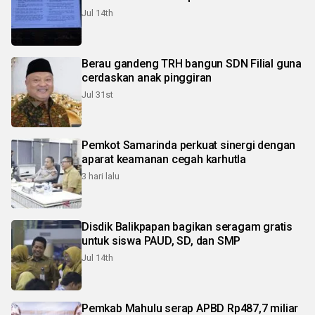
Jul 14th
Berau gandeng TRH bangun SDN Filial guna
cerdaskan anak pinggiran
Jul 31st
Pemkot Samarinda perkuat sinergi dengan
aparat keamanan cegah karhutla
3 hari lalu
Disdik Balikpapan bagikan seragam gratis
untuk siswa PAUD, SD, dan SMP
Jul 14th
Pemkab Mahulu serap APBD Rp487,7 miliar