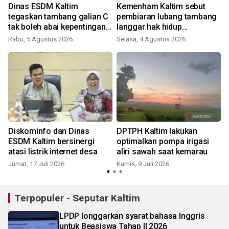
a
Dinas ESDM Kaltim
Kemenham Kaltim sebut
tegaskan tambang galian C
pembiaran lubang tambang
tak boleh abai kepentingan
langgar hak hidup
warga
masyarakat
Rabu, 5 Agustus 2026
Selasa, 4 Agustus 2026
S
Diskominfo dan Dinas
DPTPH Kaltim lakukan
ESDM Kaltim bersinergi
optimalkan pompa irigasi
atasi listrik internet desa
aliri sawah saat kemarau
Jumat, 17 Juli 2026
Kamis, 9 Juli 2026
S
Terpopuler - Seputar Kaltim
LPDP longgarkan syarat bahasa Inggris
untuk Beasiswa Tahap II 2026