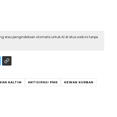
g atau pengindeksan otomatis untuk AI di situs web ini tanpa
Sinyal positif perekonomian
Indonesia
2026-08-05 15:00:00
WAN KALTIM
ANTISIPASI PMK
HEWAN KURBAN