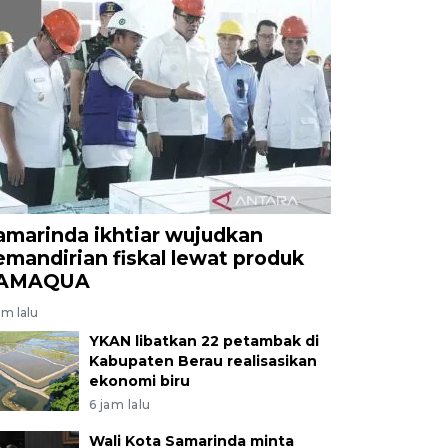
amarinda ikhtiar wujudkan
emandirian fiskal lewat produk
AMAQUA
am lalu
YKAN libatkan 22 petambak di
Kabupaten Berau realisasikan
ekonomi biru
6 jam lalu
Wali Kota Samarinda minta