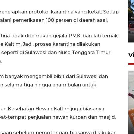
nerapkan protokol karantina yang ketat. Setiap
Hasil Operasi Antik Mahakam
lani pemeriksaan 100 persen di daerah asal.
2026
31 Juli 2026 20:49
ina tidak ditemukan gejala PMK, barulah ternak
 Kaltim. Jadi, proses karantina dilakukan
a seperti di Sulawesi dan Nusa Tenggara Timur,
V
.
im banyak mengambil bibit dari Sulawesi dan
 selama tiga hingga enam bulan untuk
 dan Kesehatan Hewan Kaltim juga biasanya
pat-tempat penjualan hewan kurban dan masjid.
IKN mulai bangun hunian dari
investasi asing
saan sebelum pemotongan, biasanya dilakukan
20 Juli 2026 19:03