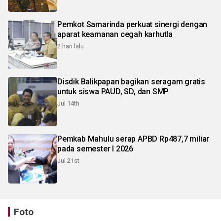
Pemkot Samarinda perkuat sinergi dengan
aparat keamanan cegah karhutla
2 hari lalu
Disdik Balikpapan bagikan seragam gratis
untuk siswa PAUD, SD, dan SMP
Jul 14th
Pemkab Mahulu serap APBD Rp487,7 miliar
pada semester I 2026
Jul 21st
Foto