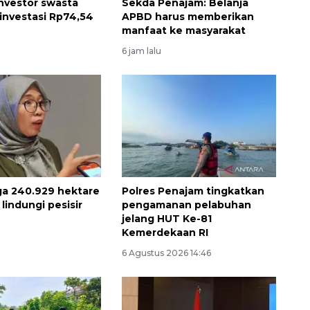
investor swasta
Sekda Penajam: Belanja
investasi Rp74,54
APBD harus memberikan
manfaat ke masyarakat
6 jam lalu
Ekspedisi Rupiah Berdaulat
2026 sambangi Papua
a 240.929 hektare
Polres Penajam tingkatkan
2026-08-06 13:15:00
lindungi pesisir
pengamanan pelabuhan
jelang HUT Ke-81
Kemerdekaan RI
6 Agustus 2026 14:46