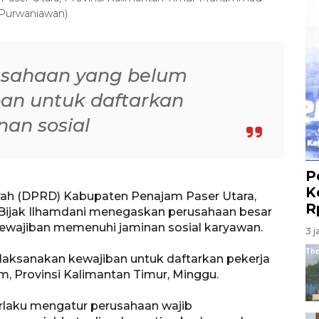
 Purwaniawan)
usahaan yang belum
an untuk daftarkan
nan sosial
P
K
ah (DPRD) Kabupaten Penajam Paser Utara,
R
Bijak Ilhamdani menegaskan perusahaan besar
kewajiban memenuhi jaminan sosial karyawan.
3 j
laksanakan kewajiban untuk daftarkan pekerja
am, Provinsi Kalimantan Timur, Minggu.
rlaku mengatur perusahaan wajib