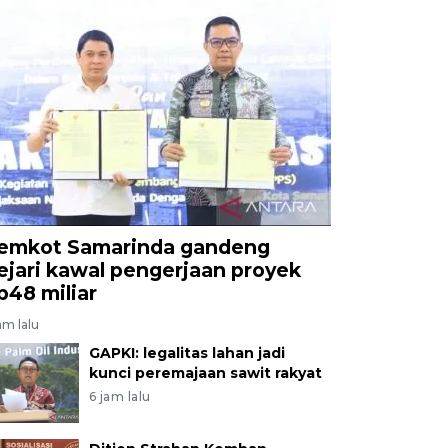
emkot Samarinda gandeng
ejari kawal pengerjaan proyek
p48 miliar
am lalu
GAPKI: legalitas lahan jadi
kunci peremajaan sawit rakyat
6 jam lalu