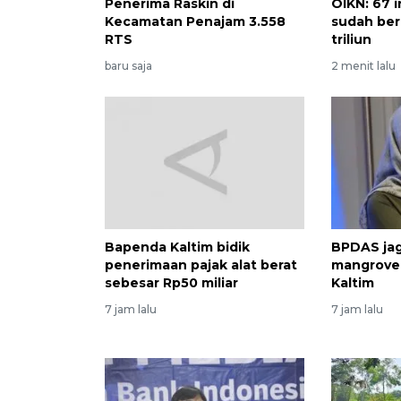
Penerima Raskin di
OIKN: 67 
Kecamatan Penajam 3.558
sudah ber
RTS
triliun
baru saja
2 menit lalu
Bapenda Kaltim bidik
BPDAS jag
penerimaan pajak alat berat
mangrove 
sebesar Rp50 miliar
Kaltim
7 jam lalu
7 jam lalu