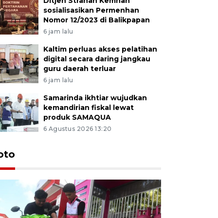
Ditjen Strahan Kemhan
sosialisasikan Permenhan
Nomor 12/2023 di Balikpapan
6 jam lalu
Kaltim perluas akses pelatihan
digital secara daring jangkau
guru daerah terluar
6 jam lalu
Samarinda ikhtiar wujudkan
kemandirian fiskal lewat
produk SAMAQUA
6 Agustus 2026 13:20
oto