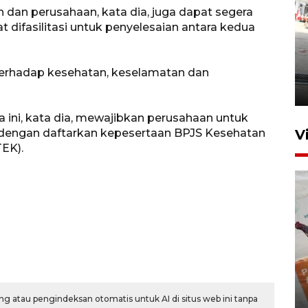
n dan perusahaan, kata dia, juga dapat segera
ifasilitasi untuk penyelesaian antara kedua
Kebakaran kapal KM Prince
Soya di Samarinda
erhadap kesehatan, keselamatan dan
2 Agustus 2026 20:32
 ini, kata dia, mewajibkan perusahaan untuk
engan daftarkan kepesertaan BPJS Kesehatan
V
TEK).
IKN mulai bangun hunian dari
investasi asing
g atau pengindeksan otomatis untuk AI di situs web ini tanpa