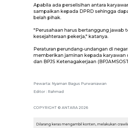
Apabila ada perselisihan antara karyawa
sampaikan kepada DPRD sehingga dapat d
belah pihak.
"Perusahaan harus bertanggung jawab t
kesejahteraan pekerja," katanya.
Peraturan perundang-undangan di negara
memberikan jaminan kepada karyawan d
dan BPJS Ketenagakerjaan (BPJAMSOS
Pewarta: Nyaman Bagus Purwaniawan
Editor : Rahmad
COPYRIGHT © ANTARA 2026
Dilarang keras mengambil konten, melakukan crawlin