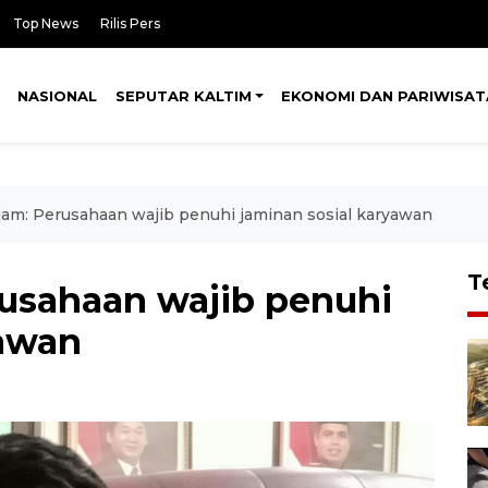
Top News
Rilis Pers
NASIONAL
SEPUTAR KALTIM
EKONOMI DAN PARIWISAT
m: Perusahaan wajib penuhi jaminan sosial karyawan
T
usahaan wajib penuhi
yawan