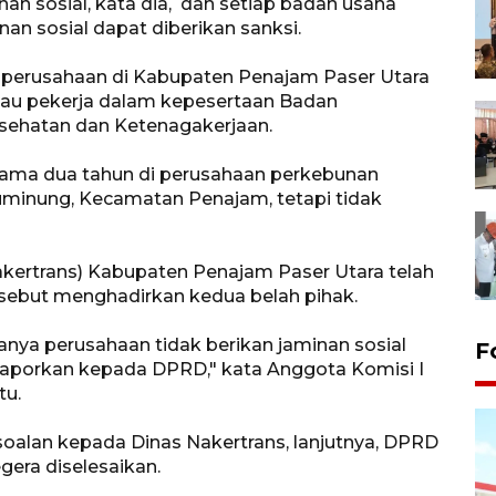
n sosial, kata dia, dan setiap badan usaha
an sosial dapat diberikan sanksi.
u perusahaan di Kabupaten Penajam Paser Utara
tau pekerja dalam kepesertaan Badan
esehatan dan Ketenagakerjaan.
lama dua tahun di perusahaan perkebunan
uminung, Kecamatan Penajam, tetapi tidak
akertrans) Kabupaten Penajam Paser Utara telah
rsebut menghadirkan kedua belah pihak.
anya perusahaan tidak berikan jaminan sosial
F
laporkan kepada DPRD," kata Anggota Komisi I
tu.
soalan kepada Dinas Nakertrans, lanjutnya, DPRD
era diselesaikan.