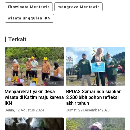
Ekowisata Mentawir
mangrove Mentawir
wisata unggulan IKN
Terkait
Menparekraf yakin desa
BPDAS Samarinda siapkan
wisata di Kaltim maju karena
2.200 bibit pohon refleksi
IKN
akhir tahun
Senin, 12 Agustus 2024
Jumat, 29 Desember 2023
S