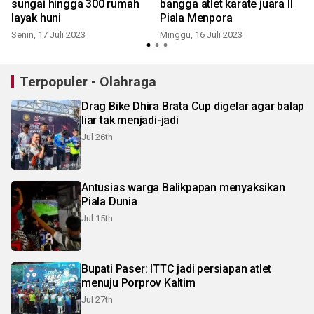
sungai hingga 300 rumah
bangga atlet karate juara II
k
layak huni
Piala Menpora
Senin, 17 Juli 2023
Minggu, 16 Juli 2023
Terpopuler - Olahraga
Drag Bike Dhira Brata Cup digelar agar balap
liar tak menjadi-jadi
Jul 26th
Antusias warga Balikpapan menyaksikan
Piala Dunia
Jul 15th
Bupati Paser: ITTC jadi persiapan atlet
menuju Porprov Kaltim
Jul 27th