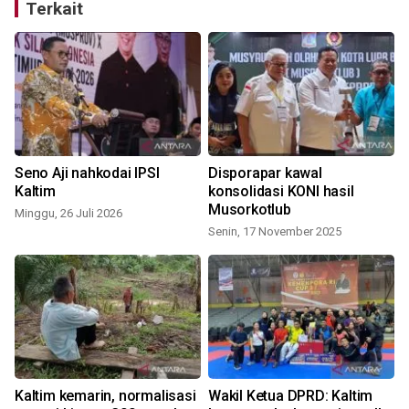
Terkait
Seno Aji nahkodai IPSI
Disporapar kawal
Kaltim
konsolidasi KONI hasil
Musorkotlub
Minggu, 26 Juli 2026
Senin, 17 November 2025
R
Kaltim kemarin, normalisasi
Wakil Ketua DPRD: Kaltim