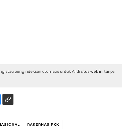
g atau pengindeksan otomatis untuk AI di situs web ini tanpa
SPHP jaga harga beras
2026-08-08 06:00:00
NASIONAL
RAKERNAS PKK