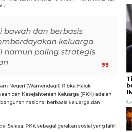
nfo)
i bawah dan berbasis
 memberdayakan keluarga
il namun paling strategis
an
T
b
lam Negeri (Wamendagri) Ribka Haluk
I
an dan Kesejahteraan Keluarga (PKK) adalah
5 j
mbangunan nasional berbasis keluarga dan
, Selasa, PKK sebagai gerakan sosial yang lahir