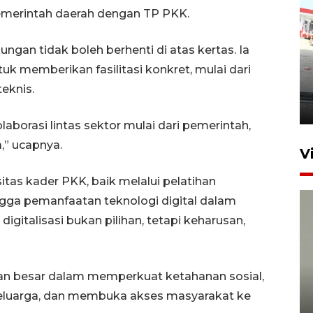
emerintah daerah dengan TP PKK.
an tidak boleh berhenti di atas kertas. Ia
k memberikan fasilitasi konkret, mulai dari
Kebakaran kapal KM Prince
Soya di Samarinda
eknis.
2 Agustus 2026 20:32
olaborasi lintas sektor mulai dari pemerintah,
,” ucapnya.
V
as kader PKK, baik melalui pelatihan
ingga pemanfaatan teknologi digital dalam
digitalisasi bukan pilihan, tetapi keharusan,
eran besar dalam memperkuat ketahanan sosial,
Sudah jaring 92 guru, Kaltim
eluarga, dan membuka akses masyarakat ke
jamin pendidikan S2 hingga S3