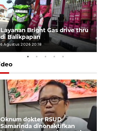
Layanan Bright Gas drive thru
Inflasi Ka
di Balikpapan
2026
6 Agustus 2026 20:18
4 Agustus 202
ideo
Oknum dokter RSUD
Industri 
Samarinda dinonaktifkan
manfaatk