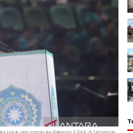
T
bka Haluk saat membuka Rakernas X PKK di Samarinda,