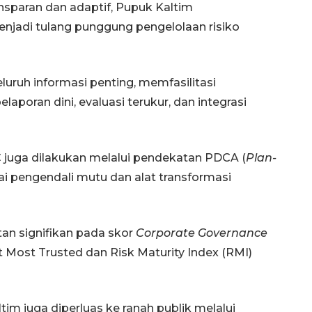
paran dan adaptif, Pupuk Kaltim
enjadi tulang punggung pengelolaan risiko
luruh informasi penting, memfasilitasi
aporan dini, evaluasi terukur, dan integrasi
C juga dilakukan melalui pendekatan PDCA (
Plan-
160 ribu sambungan baru
ai pengendali mutu dan alat transformasi
jaringan gas 2026
2026-08-07 18:00:00
an signifikan pada skor
Corporate Governance
 Most Trusted dan Risk Maturity Index (RMI)
im juga diperluas ke ranah publik melalui