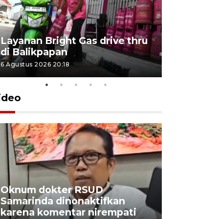
Layanan Bright Gas drive thru
Inflasi Ka
di Balikpapan
2026
6 Agustus 2026 20:18
4 Agustus 202
ideo
Oknum dokter RSUD
Industri 
Samarinda dinonaktifkan
manfaatk
karena komentar nirempati
bungkil s