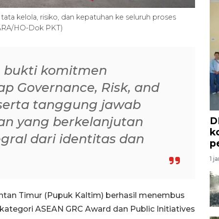
tata kelola, risiko, dan kepatuhan ke seluruh proses
NTARA/HO-Dok PKT)
h bukti komitmen
p Governance, Risk, and
serta tanggung jawab
gan yang berkelanjutan
D
k
gral dari identitas dan
p
1 j
ntan Timur (Pupuk Kaltim) berhasil menembus
ategori ASEAN GRC Award dan Public Initiatives