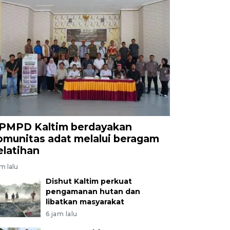
PMPD Kaltim berdayakan
omunitas adat melalui beragam
elatihan
am lalu
Dishut Kaltim perkuat
pengamanan hutan dan
libatkan masyarakat
6 jam lalu