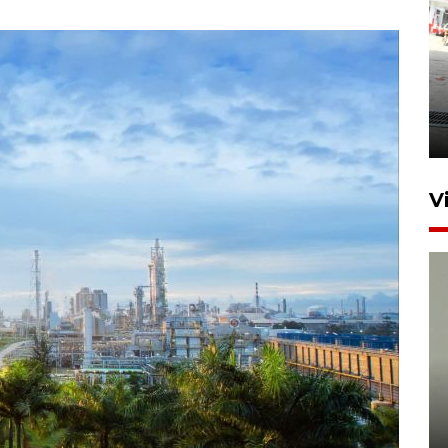
Kebakaran kapal KM Prince
Soya di Samarinda
2 Agustus 2026 20:32
V
Sudah jaring 92 guru, Kaltim
jamin pendidikan S2 hingga S3
gratis