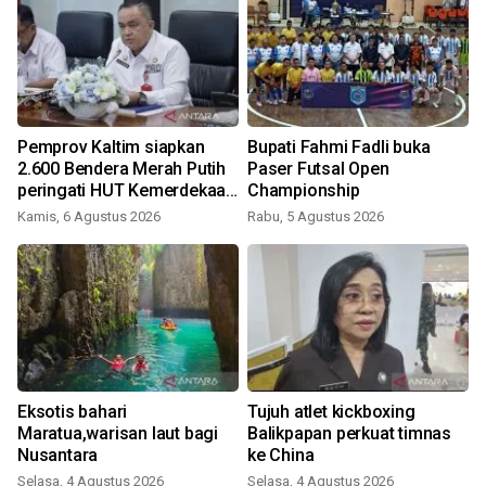
n
Pemprov Kaltim siapkan
Bupati Fahmi Fadli buka
2.600 Bendera Merah Putih
Paser Futsal Open
peringati HUT Kemerdekaan
Championship
RI
Kamis, 6 Agustus 2026
Rabu, 5 Agustus 2026
k
Eksotis bahari
Tujuh atlet kickboxing
Maratua,warisan laut bagi
Balikpapan perkuat timnas
S
Nusantara
ke China
Selasa, 4 Agustus 2026
Selasa, 4 Agustus 2026
S