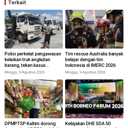
Terkait
Polisi perketat pengawasan
Tim rescue Australia banyak
kelaikan truk angkutan
belajar dengan tim
barang, tekan kasus
Indonesia di IMERC 2026
kecelakaan
Minggu, 9 Agustus 2026
Minggu, 9 Agustus 2026
DPMPTSP Kaltim dorong
Kebijakan DHE SDA 50