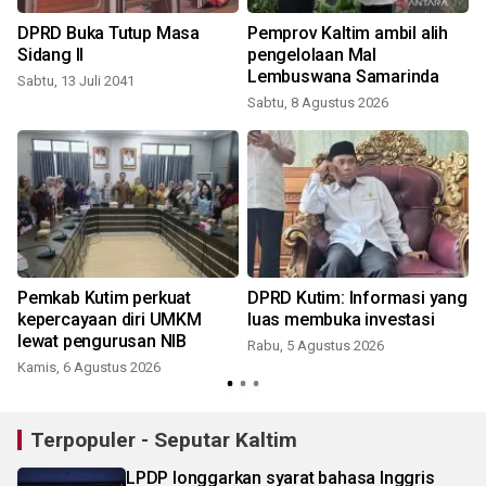
a
DPRD Buka Tutup Masa
Pemprov Kaltim ambil alih
n
Sidang II
pengelolaan Mal
Lembuswana Samarinda
Sabtu, 13 Juli 2041
Sabtu, 8 Agustus 2026
K
Pemkab Kutim perkuat
DPRD Kutim: Informasi yang
kepercayaan diri UMKM
luas membuka investasi
lewat pengurusan NIB
Rabu, 5 Agustus 2026
Kamis, 6 Agustus 2026
R
Terpopuler - Seputar Kaltim
LPDP longgarkan syarat bahasa Inggris