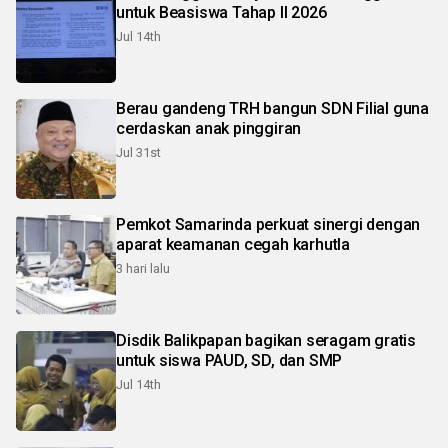
untuk Beasiswa Tahap II 2026
Jul 14th
Berau gandeng TRH bangun SDN Filial guna
cerdaskan anak pinggiran
Jul 31st
Pemkot Samarinda perkuat sinergi dengan
aparat keamanan cegah karhutla
3 hari lalu
Disdik Balikpapan bagikan seragam gratis
untuk siswa PAUD, SD, dan SMP
Jul 14th