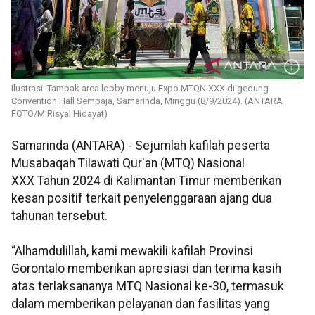
Ilustrasi: Tampak area lobby menuju Expo MTQN XXX di gedung
Convention Hall Sempaja, Samarinda, Minggu (8/9/2024). (ANTARA
FOTO/M Risyal Hidayat)
Samarinda (ANTARA) - Sejumlah kafilah peserta
Musabaqah Tilawati Qur'an (MTQ) Nasional
XXX Tahun 2024 di Kalimantan Timur memberikan
kesan positif terkait penyelenggaraan ajang dua
tahunan tersebut.
“Alhamdulillah, kami mewakili kafilah Provinsi
Gorontalo memberikan apresiasi dan terima kasih
atas terlaksananya MTQ Nasional ke-30, termasuk
dalam memberikan pelayanan dan fasilitas yang