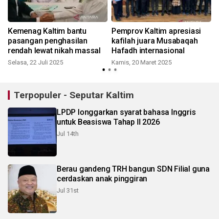
Kemenag Kaltim bantu
Pemprov Kaltim apresiasi
pasangan penghasilan
kafilah juara Musabaqah
b
rendah lewat nikah massal
Hafadh internasional
Selasa, 22 Juli 2025
Kamis, 20 Maret 2025
Terpopuler - Seputar Kaltim
LPDP longgarkan syarat bahasa Inggris
untuk Beasiswa Tahap II 2026
Jul 14th
Berau gandeng TRH bangun SDN Filial guna
cerdaskan anak pinggiran
Jul 31st