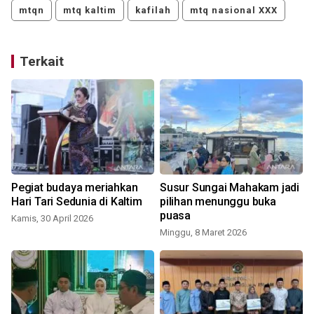
mtqn
mtq kaltim
kafilah
mtq nasional XXX
Terkait
Pegiat budaya meriahkan
Susur Sungai Mahakam jadi
Hari Tari Sedunia di Kaltim
pilihan menunggu buka
puasa
Kamis, 30 April 2026
R
Minggu, 8 Maret 2026