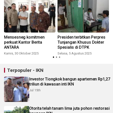
Mensesneg komitmen
Presiden terbitkan Perpres
perkuat Kantor Berita
Tunjangan Khusus Dokter
ANTARA
Spesialis di DTPK
Kamis, 30 Oktober 2025
Selasa, 5 Agustus 2025
R
Terpopuler - IKN
Investor Tiongkok bangun apartemen Rp1,27
triliun di kawasan inti IKN
Jul 15th
Otorita telah tanam lima juta pohon restorasi