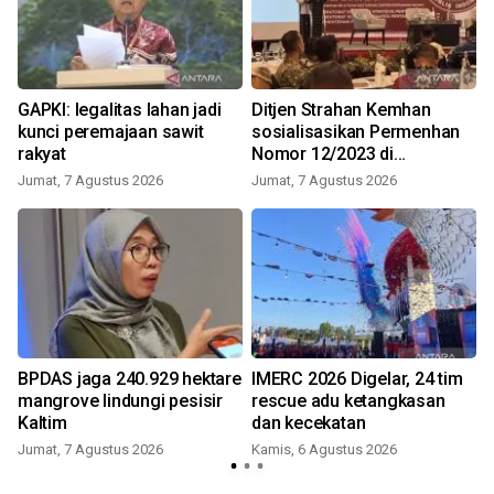
GAPKI: legalitas lahan jadi
Ditjen Strahan Kemhan
kunci peremajaan sawit
sosialisasikan Permenhan
rakyat
Nomor 12/2023 di
Balikpapan
Jumat, 7 Agustus 2026
Jumat, 7 Agustus 2026
BPDAS jaga 240.929 hektare
IMERC 2026 Digelar, 24 tim
mangrove lindungi pesisir
rescue adu ketangkasan
Kaltim
dan kecekatan
Jumat, 7 Agustus 2026
Kamis, 6 Agustus 2026