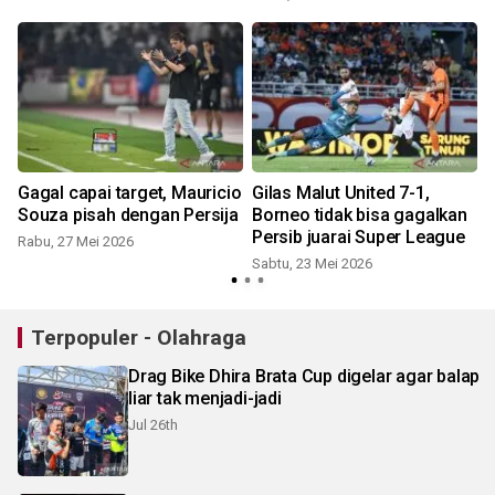
Gagal capai target, Mauricio
Gilas Malut United 7-1,
Souza pisah dengan Persija
Borneo tidak bisa gagalkan
Persib juarai Super League
Rabu, 27 Mei 2026
S
Sabtu, 23 Mei 2026
Terpopuler - Olahraga
Drag Bike Dhira Brata Cup digelar agar balap
liar tak menjadi-jadi
Jul 26th