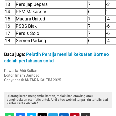
13
Persijap Jepara
7
-3
14
PSM Makassar
6
1
15
Madura United
7
-4
16
PSBS Biak
7
-6
17
Persis Solo
7
-6
18
Semen Padang
6
-4
Baca juga:
Pelatih Persija menilai kekuatan Borneo
adalah pertahanan solid
Pewarta: Aldi Sultan
Editor: Imam Santoso
Copyright © ANTARA KALTIM 2025
Dilarang keras mengambil konten, melakukan crawling atau
pengindeksan otomatis untuk AI di situs web ini tanpa izin tertulis dari
Kantor Berita ANTARA.