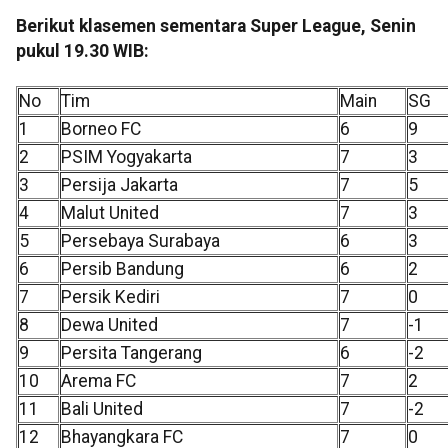
Berikut klasemen sementara Super League, Senin
pukul 19.30 WIB:
No
Tim
Main
SG
1
Borneo FC
6
9
2
PSIM Yogyakarta
7
3
3
Persija Jakarta
7
5
4
Malut United
7
3
5
Persebaya Surabaya
6
3
6
Persib Bandung
6
2
7
Persik Kediri
7
0
8
Dewa United
7
-1
9
Persita Tangerang
6
-2
10
Arema FC
7
2
11
Bali United
7
-2
12
Bhayangkara FC
7
0