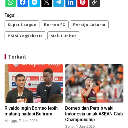
Tags:
Super League
Borneo FC
Persija Jakarta
PSIM Yogyakarta
Malut United
Terkait
Rivaldo ingin Borneo lebih
Borneo dan Persib wakil
matang hadapi Buriram
Indonesia untuk ASEAN Club
Championship
Minggu, 7 Juni 2026
Senin, 1 Juni 2026