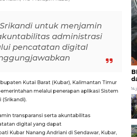
 Srikandi untuk menjamin
akuntabilitas administrasi
ui pencatatan digital
anggungjawabkan
B
d
bupaten Kutai Barat (Kubar), Kalimantan Timur
14 
merintahan melalui penerapan aplikasi Sistem
(Srikandi).
min transparansi serta akuntabilitas
tatan digital yang dapat
ati Kubar Nanang Andriani di Sendawar, Kubar,