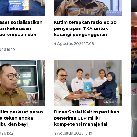
ser sosialisasikan
Kutim terapkan rasio 80:20
an kekerasan
penyerapan TKA untuk
 perempuan dan
kurangi pengangguran
4 Agustus 2026 17:09
26 18:19
ltim perkuat peran
Dinas Sosial Kaltim pastikan
a tekan angka
penerima UEP miliki
ibu dan bayi
kompetensi manajerial
26 15:21
4 Agustus 2026 15:19