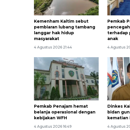
Kemenham Kaltim sebut
Pemkab Pa
pembiaran lubang tambang
pencegah
langgar hak hidup
terhadap
masyarakat
anak
4 Agustus 2026 21:44
4 Agustus 20
Pemkab Penajam hemat
Dinkes Ka
belanja operasional dengan
bidan gun
kebijakan WFH
kematian 
4 Agustus 2026 16:49
4 Agustus 20