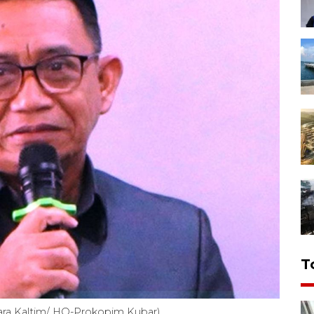
T
ntara Kaltim/ HO-Prokopim Kubar)