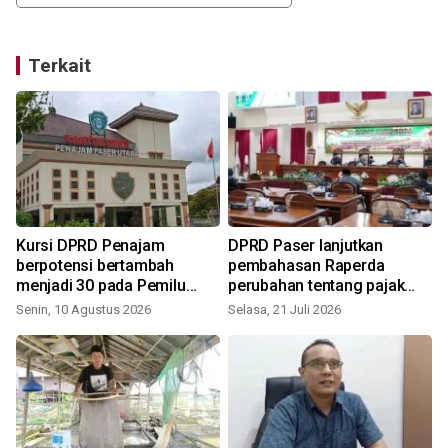
Terkait
Kursi DPRD Penajam
DPRD Paser lanjutkan
n
berpotensi bertambah
pembahasan Raperda
menjadi 30 pada Pemilu
perubahan tentang pajak
2029
dan retribusi
Senin, 10 Agustus 2026
Selasa, 21 Juli 2026
K