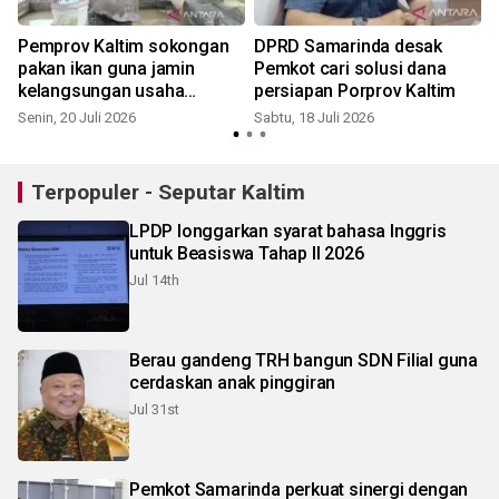
Pemprov Kaltim sokongan
DPRD Samarinda desak
pakan ikan guna jamin
Pemkot cari solusi dana
kelangsungan usaha
persiapan Porprov Kaltim
pembudidaya
Senin, 20 Juli 2026
Sabtu, 18 Juli 2026
J
Terpopuler - Seputar Kaltim
LPDP longgarkan syarat bahasa Inggris
untuk Beasiswa Tahap II 2026
Jul 14th
Berau gandeng TRH bangun SDN Filial guna
cerdaskan anak pinggiran
Jul 31st
Pemkot Samarinda perkuat sinergi dengan