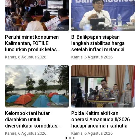
Penuhi minat konsumen
BI Balikpapan siapkan
Kalimantan, FOTILE
langkah stabilitas harga
luncurkan produk kelas
setelah inflasi melandai
medium
Kamis, 6 Agustus 2026
Kamis, 6 Agustus 2026
n
Kelompok tani hutan
Polda Kaltim aktifkan
diarahkan untuk
operasi Amannusa II/2026
diversifikasi komoditas
hadapi ancaman karhutla
non-kayu
Kamis, 6 Agustus 2026
Kamis, 6 Agustus 2026