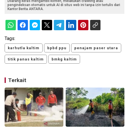
Dilarang keras mengambil konten, melakukan crawling atau
pengindeksan otomatis untuk AI di situs web ini tanpa izin tertulis dari
Kantor Berita ANTARA.
Tags:
karhutla kaltim
bpbd ppu
penajam paser utara
titik panas kaltim
bmkg kaltim
Terkait