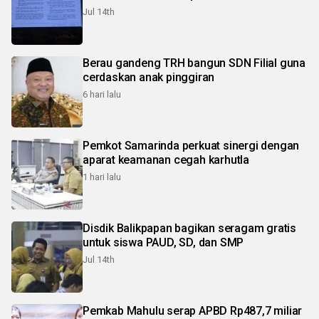
Jul 14th
Berau gandeng TRH bangun SDN Filial guna
cerdaskan anak pinggiran
6 hari lalu
Pemkot Samarinda perkuat sinergi dengan
aparat keamanan cegah karhutla
1 hari lalu
Disdik Balikpapan bagikan seragam gratis
untuk siswa PAUD, SD, dan SMP
Jul 14th
Pemkab Mahulu serap APBD Rp487,7 miliar