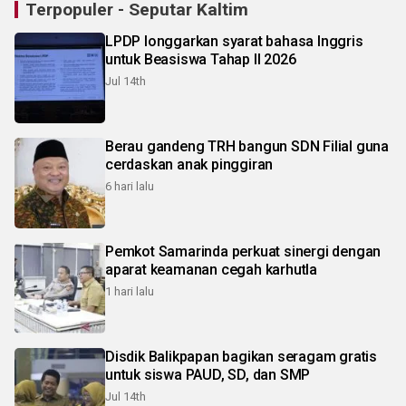
Terpopuler - Seputar Kaltim
LPDP longgarkan syarat bahasa Inggris
untuk Beasiswa Tahap II 2026
Jul 14th
Berau gandeng TRH bangun SDN Filial guna
cerdaskan anak pinggiran
6 hari lalu
Pemkot Samarinda perkuat sinergi dengan
aparat keamanan cegah karhutla
1 hari lalu
Disdik Balikpapan bagikan seragam gratis
untuk siswa PAUD, SD, dan SMP
Jul 14th