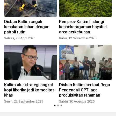
Disbun Kaltim cegah
Pemprov Kaltim lindungi
kebakaran lahan dengan
keanekaragaman hayati di
patroli rutin
area perkebunan
Selasa, 28 April 2026
Rabu, 12 November 2025
Kaltim atur strategi angkat
Disbun Kaltim perkuat Regu
kopi liberika jadi komoditas
Pengendali OPT jaga
p
khas
produktivitas tanaman
Senin, 22 September 2025
Sabtu, 30 Agustus 2025