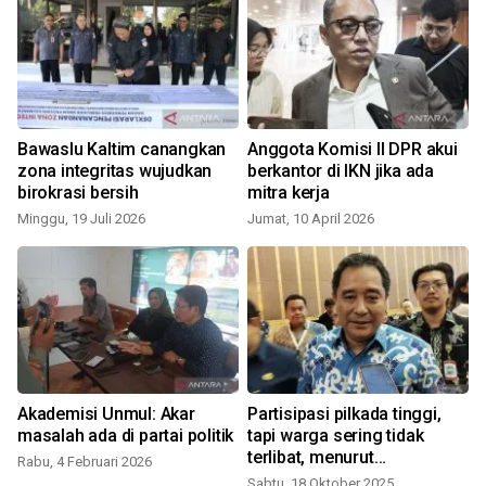
Bawaslu Kaltim canangkan
Anggota Komisi II DPR akui
n
zona integritas wujudkan
berkantor di IKN jika ada
birokrasi bersih
mitra kerja
K
Minggu, 19 Juli 2026
Jumat, 10 April 2026
Akademisi Unmul: Akar
Partisipasi pilkada tinggi,
masalah ada di partai politik
tapi warga sering tidak
terlibat, menurut
Rabu, 4 Februari 2026
Kemendagri
Sabtu, 18 Oktober 2025