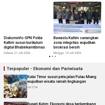
Diskominfo-SPN Polda
Bawaslu Kaltim canangkan
Kaltim susun kurikulum
zona integritas wujudkan
digital Bhabinkamtibmas
birokrasi bersih
Selasa, 21 Juli 2026
Minggu, 19 Juli 2026
K
Terpopuler - Ekonomi dan Pariwisata
Kutai Timur susun peta jalan Pulau Miang
wujudkan wisata ramah lingkungan
Jul 21st
Bupati Kutim: Ekonomi desa berkembang