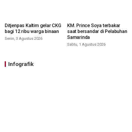
Ditjenpas Kaltim gelar CKG
KM. Prince Soya terbakar
bagi 12 ribu warga binaan
saat bersandar di Pelabuhan
Samarinda
Senin, 3 Agustus 2026
Sabtu, 1 Agustus 2026
Infografik