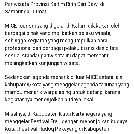
Pariwisata Provinsi Kaltim Ririn Sari Dewi di
Samarinda, Jumat.
MICE tourism yang digelar di Kaltim dilakukan oleh
berbagai pihak yang melibatkan pelaku wisata,
sehingga kegiatan yang mengumpulkan para
profesional dari berbagai pelaku bisnis dan ditata
sesuai standar pariwisata ini dapat membantu
meningkatkan kunjungan wisata.
Sedangkan, agenda menarik di luar MICE antara lain
kabupaten/kota yang menggelar agenda tahunan yang
mampu menarik warga asing untuk datang, karena
kegiatannya menonjolkan budaya lokal.
Misalnya, di Kabupaten Kutai Kartanegara yang
menggelar Festival Erau dengan menonjolkan budaya
Kutai, Festival Hudoq Pekayang di Kabupaten