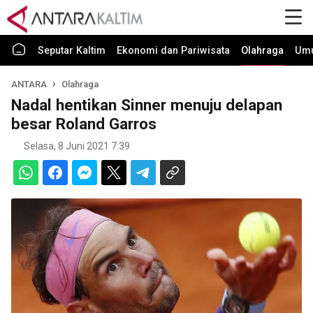
Seputar Kaltim
Ekonomi dan Pariwisata
Olahraga
Um
ANTARA
Olahraga
Nadal hentikan Sinner menuju delapan
besar Roland Garros
Selasa, 8 Juni 2021 7:39