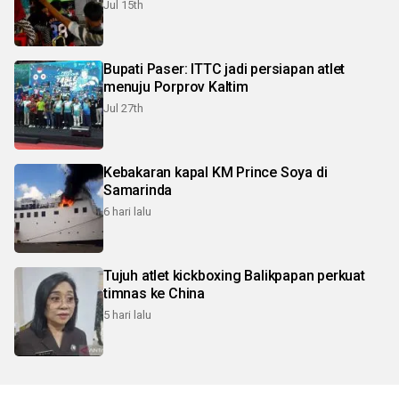
Jul 15th
Bupati Paser: ITTC jadi persiapan atlet
menuju Porprov Kaltim
Jul 27th
Kebakaran kapal KM Prince Soya di
Samarinda
6 hari lalu
Tujuh atlet kickboxing Balikpapan perkuat
timnas ke China
5 hari lalu