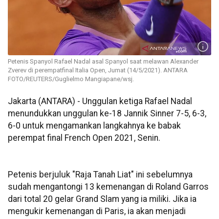
Petenis Spanyol Rafael Nadal asal Spanyol saat melawan Alexander
Zverev di perempatfinal Italia Open, Jumat (14/5/2021). ANTARA
FOTO/REUTERS/Guglielmo Mangiapane/wsj.
Jakarta (ANTARA) - Unggulan ketiga Rafael Nadal
menundukkan unggulan ke-18 Jannik Sinner 7-5, 6-3,
6-0 untuk mengamankan langkahnya ke babak
perempat final French Open 2021, Senin.
Petenis berjuluk "Raja Tanah Liat" ini sebelumnya
sudah mengantongi 13 kemenangan di Roland Garros
dari total 20 gelar Grand Slam yang ia miliki. Jika ia
mengukir kemenangan di Paris, ia akan menjadi