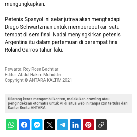
mengungkapkan.
Petenis Spanyol ini selanjutnya akan menghadapi
Diego Schwartzman untuk memperebutkan satu
tempat di semifinal. Nadal menyingkirkan petenis
Argentina itu dalam pertemuan di perempat final
Roland Garros tahun lalu.
Pewarta: Roy Rosa Bachtiar
Editor: Abdul Hakim Muhiddin
Copyright © ANTARA KALTIM 2021
Dilarang keras mengambil konten, melakukan crawling atau
pengindeksan otomatis untuk AI di situs web ini tanpa izin tertulis dari
Kantor Berita ANTARA.