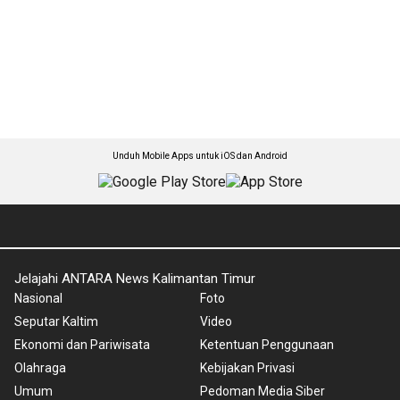
Unduh Mobile Apps untuk iOS dan Android
Jelajahi ANTARA News Kalimantan Timur
Nasional
Foto
Seputar Kaltim
Video
Ekonomi dan Pariwisata
Ketentuan Penggunaan
Olahraga
Kebijakan Privasi
Umum
Pedoman Media Siber