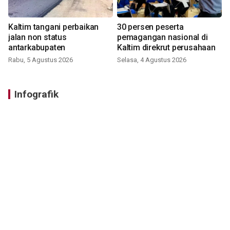
Kaltim tangani perbaikan
30 persen peserta
jalan non status
pemagangan nasional di
antarkabupaten
Kaltim direkrut perusahaan
Rabu, 5 Agustus 2026
Selasa, 4 Agustus 2026
Infografik