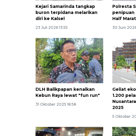
Kejari Samarinda tangkap
Polresta 
buron terpidana melarikan
penipuan 
diri ke Kalsel
Half Mara
23 Juli 2026 13:55
30 Juni 2026
DLH Balikpapan kenalkan
Geliat ek
Kebun Raya lewat "fun run"
1.200 pela
Nusantara
31 Oktober 2025 18:58
2025
5 Oktober 2