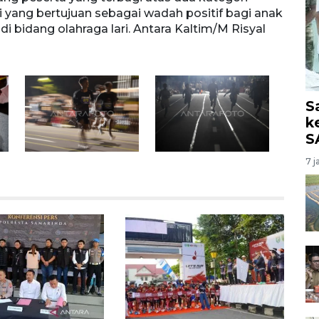
 yang bertujuan sebagai wadah positif bagi anak
untuk
bidang olahraga lari. Antara Kaltim/M Risyal
menya
S
k
S
7 j