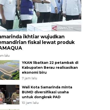
 putra dan putri yang bertujuan sebagai wadah positif
lurkan bakat mereka di bidang olahraga lari. Antara Ka
amarinda ikhtiar wujudkan
emandirian fiskal lewat produk
AMAQUA
am lalu
YKAN libatkan 22 petambak di
Kabupaten Berau realisasikan
ekonomi biru
7 jam lalu
Wali Kota Samarinda minta
BUMD diversifikasi usaha
untuk dongkrak PAD
10 jam lalu