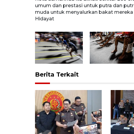
itif bagi anak
umum dan prestasi untuk putra dan putri
im/M Risyal
muda untuk menyalurkan bakat mereka di 
Hidayat
Berita Terkait