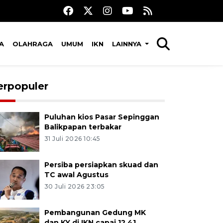
A
OLAHRAGA
UMUM
IKN
LAINNYA
erpopuler
Puluhan kios Pasar Sepinggan
Balikpapan terbakar
31 Juli 2026 10:45
Persiba persiapkan skuad dan
TC awal Agustus
30 Juli 2026 23:05
Pembangunan Gedung MK
dan KY di IKN capai 12,41