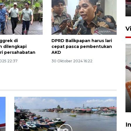
2026
31 Juli 2026 20:49
V
ggrek di
DPRD Balikpapan harus lari
n dilengkapi
cepat pasca pembentukan
ari persahabatan
AKD
2025 22:37
30 Oktober 2024 16:22
IKN mulai bangun hunian dari
investasi asing
20 Juli 2026 19:03
I