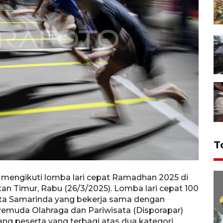
T
 mengikuti lomba lari cepat Ramadhan 2025 di
Peser
an Timur, Rabu (26/3/2025). Lomba lari cepat 100
Samar
sta Samarinda yang bekerja sama dengan
disel
emuda Olahraga dan Pariwisata (Disporapar)
Samar
rang peserta yang terbagi atas dua kategori
diiku