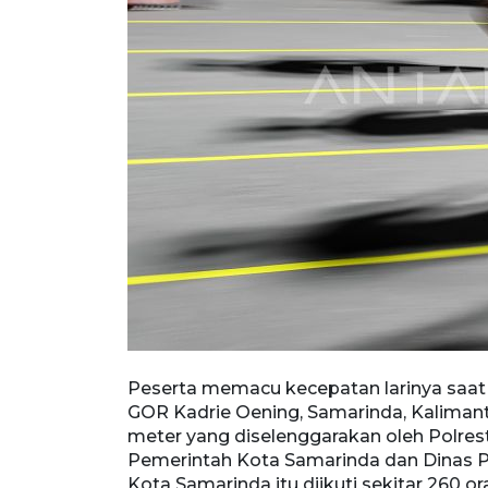
han 2025 di
Peserta memacu kecepatan larinya saat
lari cepat 100
GOR Kadrie Oening, Samarinda, Kalimant
dengan
meter yang diselenggarakan oleh Polre
isporapar)
Pemerintah Kota Samarinda dan Dinas P
 kategori
Kota Samarinda itu diikuti sekitar 260 o