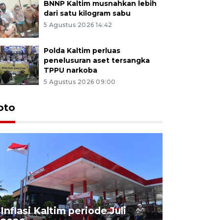
BNNP Kaltim musnahkan lebih
dari satu kilogram sabu
5 Agustus 2026 14:42
Polda Kaltim perluas
penelusuran aset tersangka
TPPU narkoba
5 Agustus 2026 09:00
oto
Inflasi Kaltim periode Juli
Nelayan t