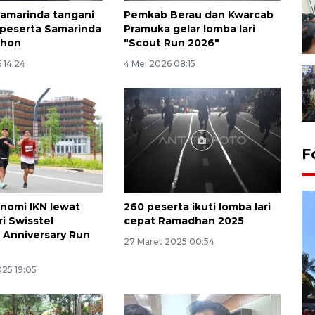
Samarinda tangani
Pemkab Berau dan Kwarcab
peserta Samarinda
Pramuka gelar lomba lari
thon
"Scout Run 2026"
 14:24
4 Mei 2026 08:15
F
onomi IKN lewat
260 peserta ikuti lomba lari
ri Swisstel
cepat Ramadhan 2025
 Anniversary Run
27 Maret 2025 00:54
025 19:05
Hasil Operasi Antik Mahakam