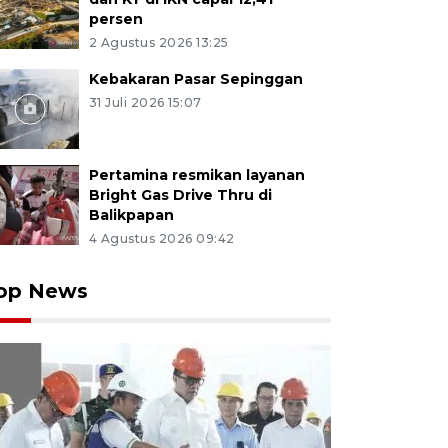
persen
2 Agustus 2026 13:25
Kebakaran Pasar Sepinggan
31 Juli 2026 15:07
Pertamina resmikan layanan
Bright Gas Drive Thru di
Balikpapan
4 Agustus 2026 09:42
op News
ta bersiap mengikuti lomba lari cepat Ramadhan 2025 
inda, Kalimantan Timur, Rabu (26/3/2025). Lomba lari 
enggarakan oleh Polresta Samarinda yang bekerja sam
inda dan Dinas Pemuda Olahraga dan Pariwisata (Disp
ti sekitar 260 orang peserta yang terbagi atas dua kat