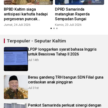
BPBD Kaltim siaga
DPRD Samarinda
antisipasi karhutla hadapi
matangkan Raperda
pergeseran puncak
Sempadan Sungai
kemarau ekstrem
Jumat, 24 Juli 2026
Kamis, 23 Juli 2026
K
Terpopuler - Seputar Kaltim
LPDP longgarkan syarat bahasa Inggris
untuk Beasiswa Tahap II 2026
Jul 14th
Berau gandeng TRH bangun SDN Filial guna
cerdaskan anak pinggiran
Jul 31st
Pemkot Samarinda perkuat sinergi dengan