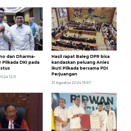
no dan Dharma-
Hasil rapat Baleg DPR bisa
r Pilkada DKI pada
kandaskan peluang Anies
stus
ikuti Pilkada bersama PDI
Memberantas kejahatan
Perjuangan
jalanan Jakarta
024 12:11
21 Agustus 2024 19:57
2026-08-05 18:00:00