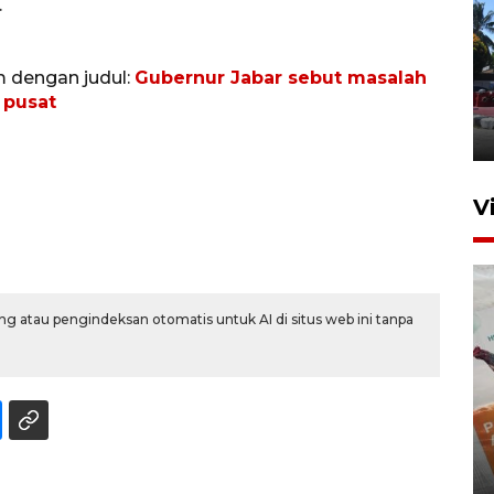
.
Hasil Operasi Antik Mahakam
m dengan judul:
Gubernur Jabar sebut masalah
2026
 pusat
31 Juli 2026 20:49
V
g atau pengindeksan otomatis untuk AI di situs web ini tanpa
IKN mulai bangun hunian dari
investasi asing
20 Juli 2026 19:03