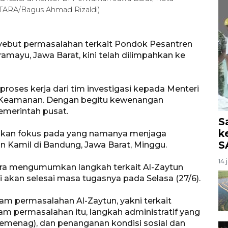
NTARA/Bagus Ahmad Rizaldi)
yebut permasalahan terkait Pondok Pesantren
amayu, Jawa Barat, kini telah dilimpahkan ke
proses kerja dari tim investigasi kepada Menteri
n Keamanan. Dengan begitu kewenangan
emerintah pusat.
S
k
askan fokus pada yang namanya menjaga
S
wan Kamil di Bandung, Jawa Barat, Minggu.
14 
ra mengumumkan langkah terkait Al-Zaytun
i akan selesai masa tugasnya pada Selasa (27/6).
am permasalahan Al-Zaytun, yakni terkait
am permasalahan itu, langkah administratif yang
menag), dan penanganan kondisi sosial dan