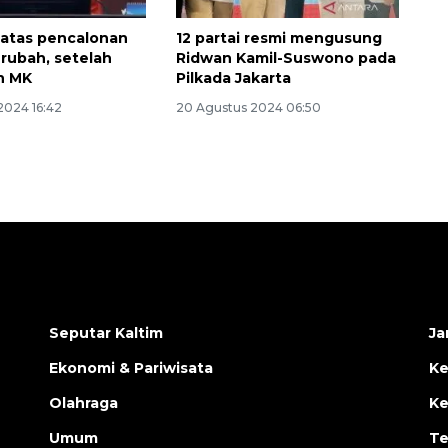
atas pencalonan
12 partai resmi mengusung
erubah, setelah
Ridwan Kamil-Suswono pada
n MK
Pilkada Jakarta
2024 16:42
20 Agustus 2024 06:50
Seputar Kaltim
Ja
Ekonomi & Pariwisata
Ke
Olahraga
Ke
Umum
Te