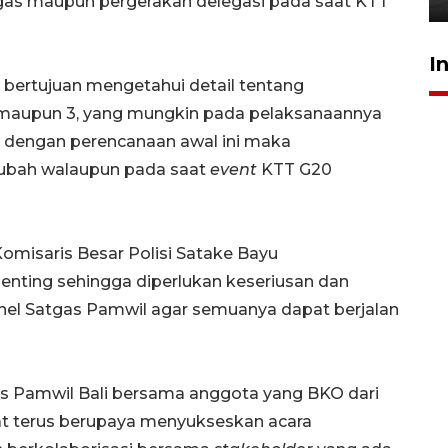
gas maupun pergerakan delegasi pada saat KTT
I
 bertujuan mengetahui detail tentang
2 maupun 3, yang mungkin pada pelaksanaannya
a dengan perencanaan awal ini maka
rubah walaupun pada saat
event
KTT G20
omisaris Besar Polisi Satake Bayu
enting sehingga diperlukan keseriusan dan
onel Satgas Pamwil agar semuanya dapat berjalan
as Pamwil Bali bersama anggota yang BKO dari
at terus berupaya menyukseskan acara