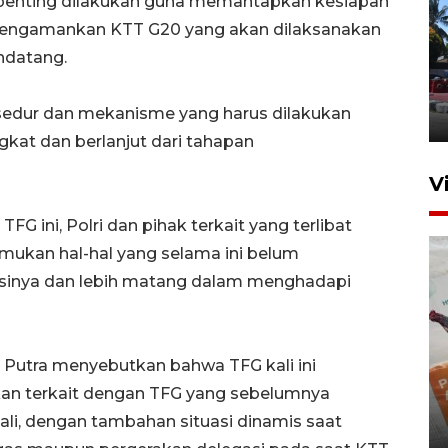
 penting dilakukan guna memantapkan kesiapan
 mengamankan KTT G20 yang akan dilaksanakan
ndatang.
Hasil Operasi Antik Mahakam
2026
sedur dan mekanisme yang harus dilakukan
31 Juli 2026 20:49
gkat dan berlanjut dari tahapan
V
G ini, Polri dan pihak terkait yang terlibat
kan hal-hal yang selama ini belum
asinya dan lebih matang dalam menghadapi
nu Putra menyebutkan bahwa TFG kali ini
IKN mulai bangun hunian dari
an terkait dengan TFG yang sebelumnya
investasi asing
li, dengan tambahan situasi dinamis saat
20 Juli 2026 19:03