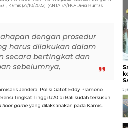
Bali, Kamis (27/10/2022). (ANTARA/HO-Divisi Humas
 tahapan dengan prosedur
g harus dilakukan dalam
n secara bertingkat dan
apan sebelumnya,
S
k
S
omisaris Jenderal Polisi Gatot Eddy Pramono
5 j
nsi Tingkat Tinggi G20 di Bali sudah tersusun
l floor game
yang dilaksanakan pada Kamis.