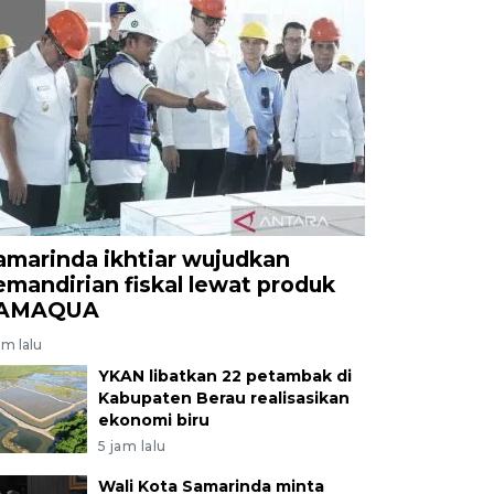
amarinda ikhtiar wujudkan
emandirian fiskal lewat produk
AMAQUA
am lalu
YKAN libatkan 22 petambak di
Kabupaten Berau realisasikan
ekonomi biru
5 jam lalu
Wali Kota Samarinda minta