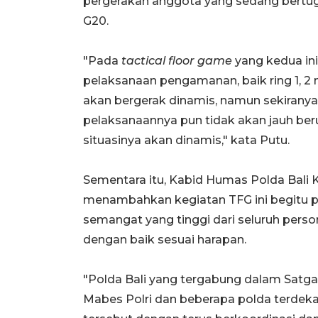
pergerakan anggota yang sedang bertu
G20.
"Pada
tactical floor game
yang kedua ini
pelaksanaan pengamanan, baik ring 1, 
akan bergerak dinamis, namun sekirany
pelaksanaannya pun tidak akan jauh be
situasinya akan dinamis," kata Putu.
Sementara itu, Kabid Humas Polda Bali K
menambahkan kegiatan TFG ini begitu p
semangat yang tinggi dari seluruh pers
dengan baik sesuai harapan.
"Polda Bali yang tergabung dalam Satg
Mabes Polri dan beberapa polda terdek