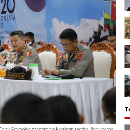
T
ot Eddy Pramobo memimpin kegiatan tactical floor game