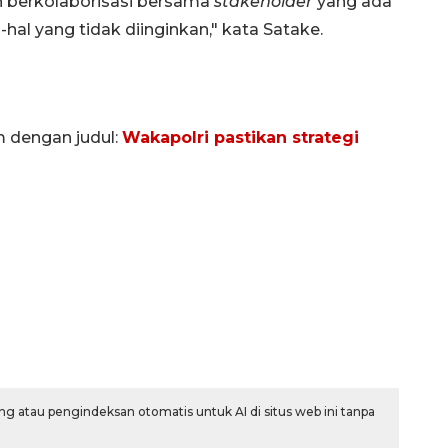
n berkolaborisasi bersama
stakeholder
yang ada
-hal yang tidak diinginkan," kata Satake.
m dengan judul:
Wakapolri pastikan strategi
Sinyal positif perekonomian
Indonesia
2026-08-05 15:00:00
g atau pengindeksan otomatis untuk AI di situs web ini tanpa