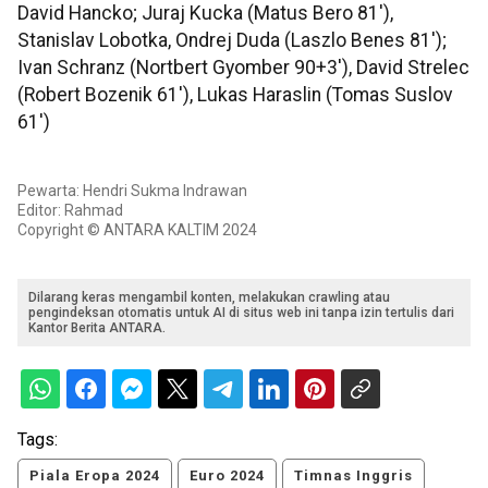
David Hancko; Juraj Kucka (Matus Bero 81'),
Stanislav Lobotka, Ondrej Duda (Laszlo Benes 81');
Ivan Schranz (Nortbert Gyomber 90+3'), David Strelec
(Robert Bozenik 61'), Lukas Haraslin (Tomas Suslov
61')
Pewarta: Hendri Sukma Indrawan
Editor: Rahmad
Copyright © ANTARA KALTIM 2024
Dilarang keras mengambil konten, melakukan crawling atau
pengindeksan otomatis untuk AI di situs web ini tanpa izin tertulis dari
Kantor Berita ANTARA.
Tags:
Piala Eropa 2024
Euro 2024
Timnas Inggris