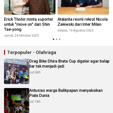
Erick Thohir minta suporter
Atalanta resmi rekrut Nicola
untuk "move on" dari Shin
Zalewski dari Inter Milan
Tae-yong
Selasa, 19 Agustus 2025
Jumat, 24 Oktober 2025
Terpopuler - Olahraga
Drag Bike Dhira Brata Cup digelar agar balap
liar tak menjadi-jadi
Jul 26th
Antusias warga Balikpapan menyaksikan
Piala Dunia
Jul 15th