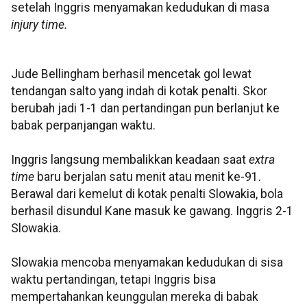
setelah Inggris menyamakan kedudukan di masa
injury time.
Jude Bellingham berhasil mencetak gol lewat
tendangan salto yang indah di kotak penalti. Skor
berubah jadi 1-1 dan pertandingan pun berlanjut ke
babak perpanjangan waktu.
Inggris langsung membalikkan keadaan saat
extra
time
baru berjalan satu menit atau menit ke-91.
Berawal dari kemelut di kotak penalti Slowakia, bola
berhasil disundul Kane masuk ke gawang. Inggris 2-1
Slowakia.
Slowakia mencoba menyamakan kedudukan di sisa
waktu pertandingan, tetapi Inggris bisa
mempertahankan keunggulan mereka di babak