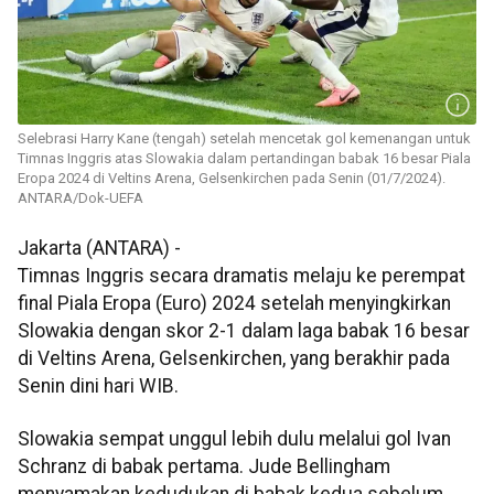
Selebrasi Harry Kane (tengah) setelah mencetak gol kemenangan untuk
Timnas Inggris atas Slowakia dalam pertandingan babak 16 besar Piala
Eropa 2024 di Veltins Arena, Gelsenkirchen pada Senin (01/7/2024).
ANTARA/Dok-UEFA
Jakarta (ANTARA) -
Timnas Inggris secara dramatis melaju ke perempat
final Piala Eropa (Euro) 2024 setelah menyingkirkan
Slowakia dengan skor 2-1 dalam laga babak 16 besar
di Veltins Arena, Gelsenkirchen, yang berakhir pada
Senin dini hari WIB.
Slowakia sempat unggul lebih dulu melalui gol Ivan
Schranz di babak pertama. Jude Bellingham
menyamakan kedudukan di babak kedua sebelum