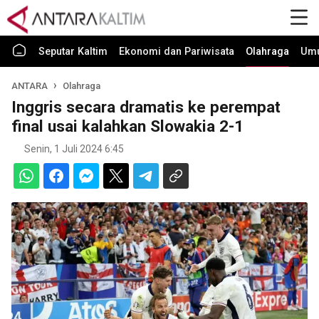
Seputar Kaltim
Ekonomi dan Pariwisata
Olahraga
Um
ANTARA
Olahraga
Inggris secara dramatis ke perempat
final usai kalahkan Slowakia 2-1
Senin, 1 Juli 2024 6:45