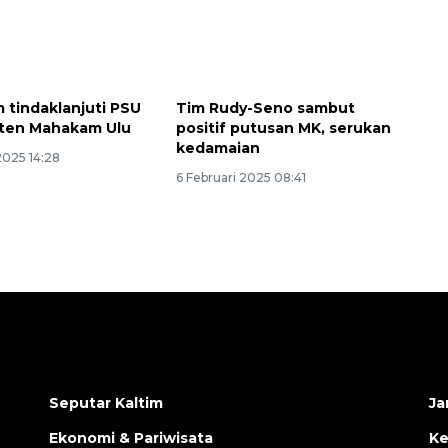
m tindaklanjuti PSU
Tim Rudy-Seno sambut
aten Mahakam Ulu
positif putusan MK, serukan
kedamaian
2025 14:28
6 Februari 2025 08:41
Seputar Kaltim
Ja
Ekonomi & Pariwisata
Ke