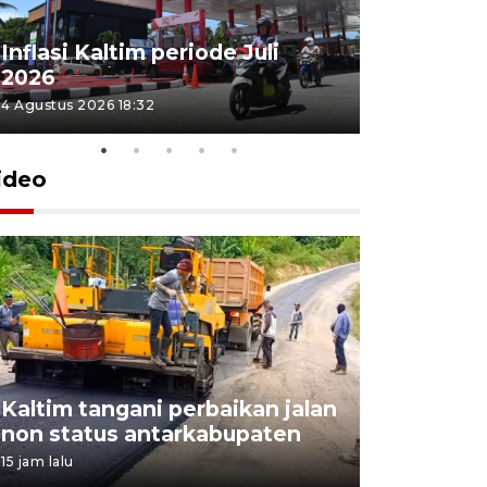
Inflasi Kaltim periode Juli
Nelayan t
2026
cuaca ek
4 Agustus 2026 18:32
3 Agustus 202
ideo
30 perse
Kaltim tangani perbaikan jalan
pemagang
non status antarkabupaten
Kaltim di
15 jam lalu
4 Agustus 2026