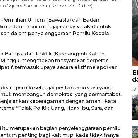
kam Square Samarinda. (Diskominfo Kaltim)
 Pemilihan Umum (Bawaslu) dan Badan
Kalimantan Timur mengajak masyarakat untuk
asan dalam penyelenggaraan Pemilu Kepala
 Bangsa dan Politik (Kesbangpol) Kaltim,
, Minggu, mengatakan masyarakat berperan
ipatif, termasuk upaya secara aktif melaporkan
B
d
jadikan pemilu sebagai pesta demokrasi yang
18 
 untuk membangun demokrasi yang bermartabat.
menjalankan keberagaman dengan aman,” kata
tema “Tolak Politik Uang, Hoax, Isu, Sara, dan
i itu merupakan bagian penyelenggaraan pemilu
mentum penting bagi Kaltim, pilkada tidak hanya