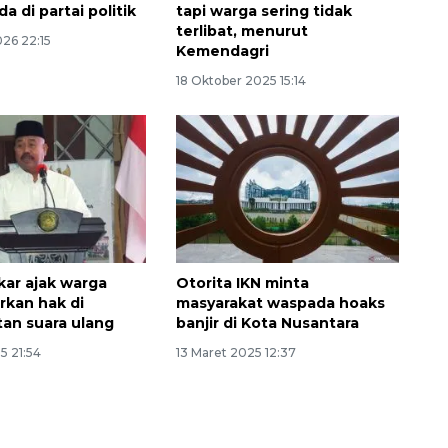
a di partai politik
tapi warga sering tidak
terlibat, menurut
026 22:15
Kemendagri
18 Oktober 2025 15:14
Waspadai penyakit saat
musim kemarau
2026-08-05 12:00:00
kar ajak warga
Otorita IKN minta
rkan hak di
masyarakat waspada hoaks
an suara ulang
banjir di Kota Nusantara
5 21:54
13 Maret 2025 12:37