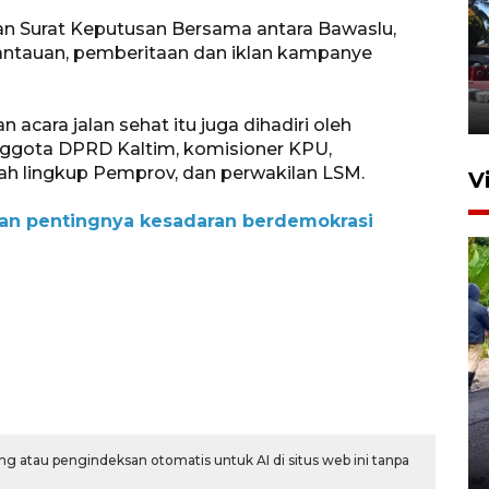
n Surat Keputusan Bersama antara Bawaslu,
Hasil Operasi Antik Mahakam
ntauan, pemberitaan dan iklan kampanye
2026
31 Juli 2026 20:49
acara jalan sehat itu juga dihadiri oleh
nggota DPRD Kaltim, komisioner KPU,
ah lingkup Pemprov, dan perwakilan LSM.
V
kan pentingnya kesadaran berdemokrasi
Kaltim terapkan pola tanam
PM-AAS untuk produksi padi
cetak sawah
g atau pengindeksan otomatis untuk AI di situs web ini tanpa
17 Juli 2026 16:43