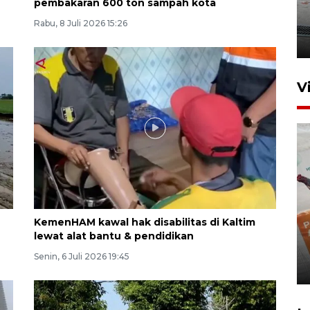
pembakaran 600 ton sampah kota
Kebakaran kapal KM Prince
Soya di Samarinda
Rabu, 8 Juli 2026 15:26
2 Agustus 2026 20:32
V
KemenHAM kawal hak disabilitas di Kaltim
IKN mulai bangun hunian dari
lewat alat bantu & pendidikan
investasi asing
Senin, 6 Juli 2026 19:45
20 Juli 2026 19:03