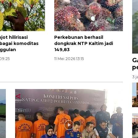
ot hilirisasi
Perkebunan berhasil
bagai komoditas
dongkrak NTP Kaltim jadi
nggulan
149,83
G
09:25
11 Mei 2026 13:15
p
3 j