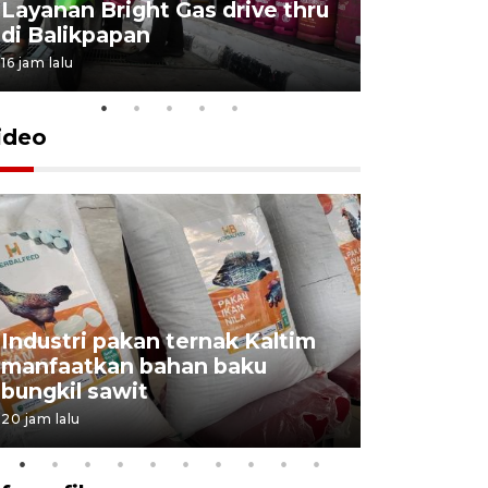
Layanan Bright Gas drive thru
Inflasi Ka
di Balikpapan
2026
16 jam lalu
4 Agustus 202
ideo
Industri pakan ternak Kaltim
manfaatkan bahan baku
Kaltim ta
bungkil sawit
non stat
20 jam lalu
5 Agustus 202