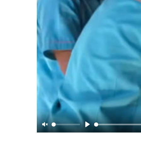
Unmute
Play