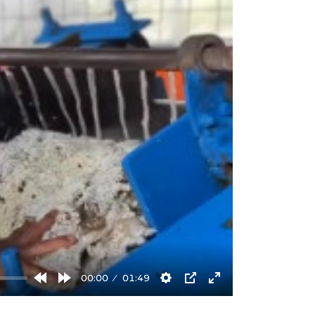
00:00
01:49
Rewind
Forward
Settings
PIP
Enter
10s
10s
fullscreen