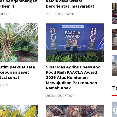
has pengembangan
kelola daya wisata
 kemiri
berorientasi masyarakat
 08:32
22 Juli 2026 14:28
tim perkuat tata
Sinar Mas Agribusiness and
rkebunan sawit
Food Raih PAACLA Award
tasi sehat
2026 Atas Komitmen
Mewujudkan Perkebunan
 13:19
T
Ramah Anak
26 Juni 2026 11:00