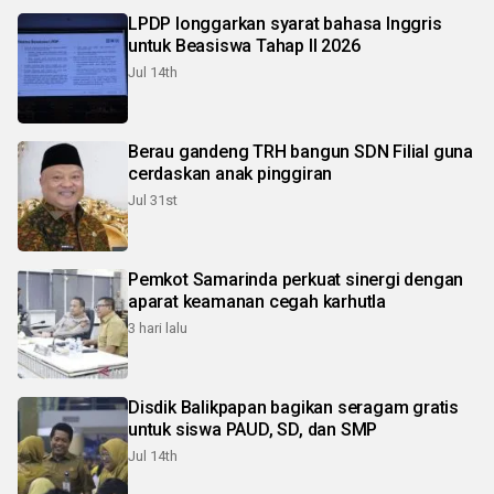
LPDP longgarkan syarat bahasa Inggris
untuk Beasiswa Tahap II 2026
Jul 14th
Berau gandeng TRH bangun SDN Filial guna
cerdaskan anak pinggiran
Jul 31st
Pemkot Samarinda perkuat sinergi dengan
aparat keamanan cegah karhutla
3 hari lalu
Disdik Balikpapan bagikan seragam gratis
untuk siswa PAUD, SD, dan SMP
Jul 14th