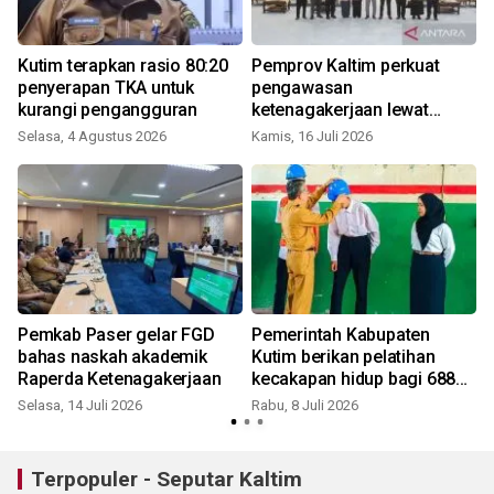
Kutim terapkan rasio 80:20
Pemprov Kaltim perkuat
penyerapan TKA untuk
pengawasan
kurangi pengangguran
ketenagakerjaan lewat
Sipatuh Naker
Selasa, 4 Agustus 2026
Kamis, 16 Juli 2026
S
Pemkab Paser gelar FGD
Pemerintah Kabupaten
bahas naskah akademik
Kutim berikan pelatihan
Raperda Ketenagakerjaan
kecakapan hidup bagi 688
pemuda
Selasa, 14 Juli 2026
Rabu, 8 Juli 2026
Terpopuler - Seputar Kaltim