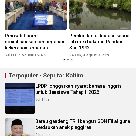
Pemkab Paser
Pemkot lanjut kasasi: kasus
sosialisasikan pencegahan
lahan kebakaran Pandan
kekerasan terhadap
Sari 1992
perempuan dan anak
Selasa, 4 Agustus 2026
Selasa, 4 Agustus 2026
Terpopuler - Seputar Kaltim
LPDP longgarkan syarat bahasa Inggris
untuk Beasiswa Tahap II 2026
Jul 14th
Berau gandeng TRH bangun SDN Filial guna
cerdaskan anak pinggiran
5 hari lalu