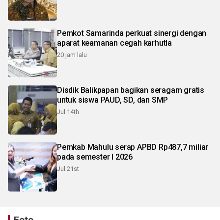
Pemkot Samarinda perkuat sinergi dengan
aparat keamanan cegah karhutla
20 jam lalu
Disdik Balikpapan bagikan seragam gratis
untuk siswa PAUD, SD, dan SMP
Jul 14th
Pemkab Mahulu serap APBD Rp487,7 miliar
pada semester I 2026
Jul 21st
Foto