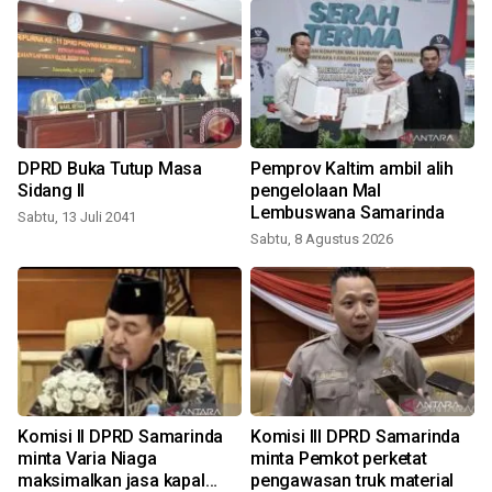
DPRD Buka Tutup Masa
Pemprov Kaltim ambil alih
Sidang II
pengelolaan Mal
Lembuswana Samarinda
Sabtu, 13 Juli 2041
Sabtu, 8 Agustus 2026
R
Komisi II DPRD Samarinda
Komisi III DPRD Samarinda
minta Varia Niaga
minta Pemkot perketat
maksimalkan jasa kapal
pengawasan truk material