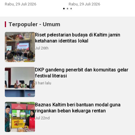
asisst untuk naikan PAD
Rabu, 29 Juli 2026
Rabu, 29 Juli 2026
S
Terpopuler - Umum
Riset pelestarian budaya di Kaltim jamin
ketahanan identitas lokal
Jul 26th
DKP gandeng penerbit dan komunitas gelar
festival literasi
3 hari lalu
Baznas Kaltim beri bantuan modal guna
ringankan beban keluarga rentan
Jul 22nd