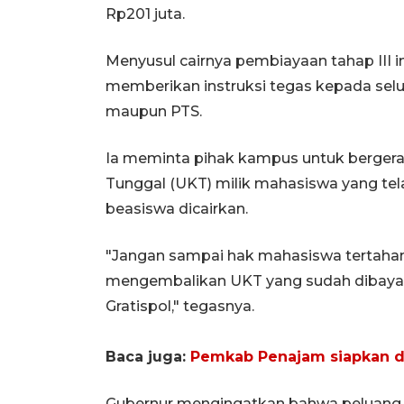
Rp201 juta.
Menyusul cairnya pembiayaan tahap III i
memberikan instruksi tegas kepada sel
maupun PTS.
Ia meminta pihak kampus untuk berger
Tunggal (UKT) milik mahasiswa yang te
beasiswa dicairkan.
"Jangan sampai hak mahasiswa tertahan.
mengembalikan UKT yang sudah dibayar
Gratispol," tegasnya.
Baca juga:
Pemkab Penajam siapkan da
Gubernur mengingatkan bahwa peluang e