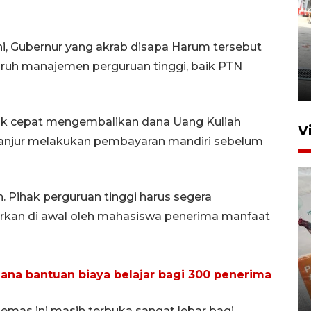
ni, Gubernur yang akrab disapa Harum tersebut
Kebakaran kapal KM Prince
Soya di Samarinda
uruh manajemen perguruan tinggi, baik PTN
2 Agustus 2026 20:32
ak cepat mengembalikan dana Uang Kuliah
V
lanjur melakukan pembayaran mandiri sebelum
 Pihak perguruan tinggi harus segera
kan di awal oleh mahasiswa penerima manfaat
na bantuan biaya belajar bagi 300 penerima
IKN mulai bangun hunian dari
investasi asing
mas ini masih terbuka sangat lebar bagi
20 Juli 2026 19:03