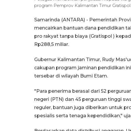
program Pemprov Kalimantan Timur Gratispol.
Samarinda (ANTARA) - Pemerintah Provin
mencairkan bantuan dana pendidikan taha
pro rakyat tanpa biaya (Gratispol ) ke
Rp288,5 miliar.
Gubernur Kalimantan Timur, Rudy Mas'ud
cakupan program jaminan pendidikan in
tersebar di wilayah Bumi Etam.
"Para penerima berasal dari 52 perguruan 
negeri (PTN) dan 45 perguruan tinggi sw
reguler, bantuan juga diberikan untuk p
spesialis serta tenaga kependidikan," uj
Berdasarkan data distribusi anggaran, 