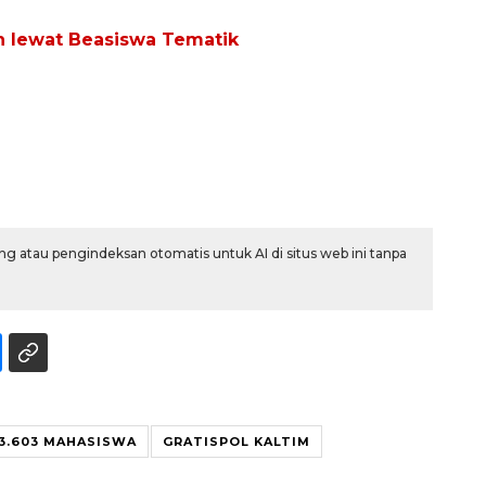
n lewat Beasiswa Tematik
g atau pengindeksan otomatis untuk AI di situs web ini tanpa
Vaksin HPV untuk siswa laki-
laki
2026-08-06 06:30:00
3.603 MAHASISWA
GRATISPOL KALTIM