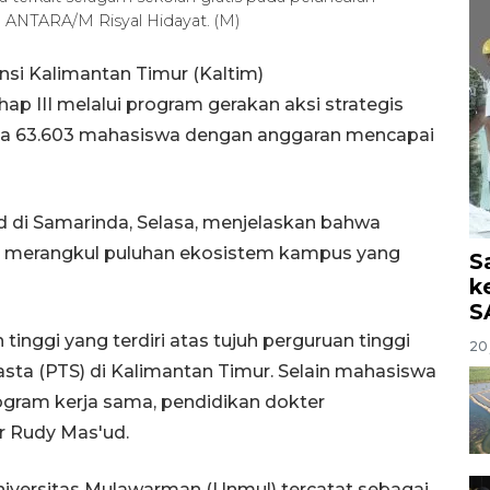
 ANTARA/M Risyal Hidayat. (M)
si Kalimantan Timur (Kaltim)
p III melalui program gerakan aksi strategis
pada 63.603 mahasiswa dengan anggaran mencapai
 di Samarinda, Selasa, menjelaskan bahwa
i merangkul puluhan ekosistem kampus yang
S
k
S
tinggi yang terdiri atas tujuh perguruan tinggi
20 
asta (PTS) di Kalimantan Timur. Selain mahasiswa
rogram kerja sama, pendidikan dokter
ar Rudy Mas'ud.
Universitas Mulawarman (Unmul) tercatat sebagai