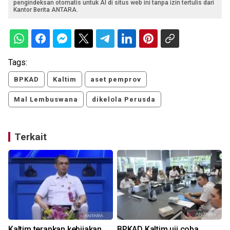
pengindeksan otomatis untuk AI di situs web ini tanpa izin tertulis dari
Kantor Berita ANTARA.
Tags:
BPKAD
Kaltim
aset pemprov
Mal Lembuswana
dikelola Perusda
Terkait
Kaltim terapkan kebijakan
BPKAD Kaltim uji coba