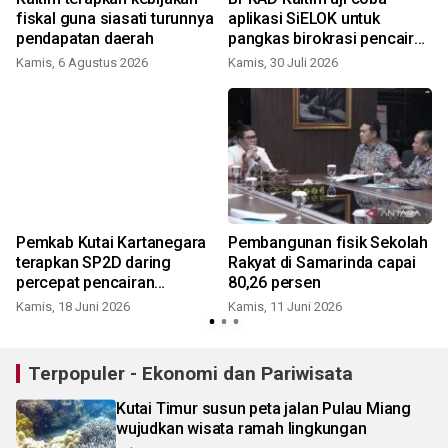
fiskal guna siasati turunnya
aplikasi SiELOK untuk
pendapatan daerah
pangkas birokrasi pencairan
dana
Kamis, 6 Agustus 2026
Kamis, 30 Juli 2026
R
Pemkab Kutai Kartanegara
Pembangunan fisik Sekolah
r
terapkan SP2D daring
Rakyat di Samarinda capai
percepat pencairan
80,26 persen
anggaran
Kamis, 18 Juni 2026
Kamis, 11 Juni 2026
Terpopuler - Ekonomi dan Pariwisata
Kutai Timur susun peta jalan Pulau Miang
wujudkan wisata ramah lingkungan