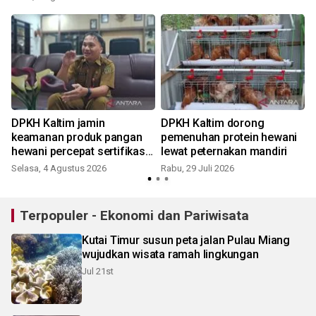
i
DPKH Kaltim jamin
DPKH Kaltim dorong
keamanan produk pangan
pemenuhan protein hewani
hewani percepat sertifikasi
lewat peternakan mandiri
NKV
Selasa, 4 Agustus 2026
Rabu, 29 Juli 2026
R
Terpopuler - Ekonomi dan Pariwisata
Kutai Timur susun peta jalan Pulau Miang
wujudkan wisata ramah lingkungan
Jul 21st