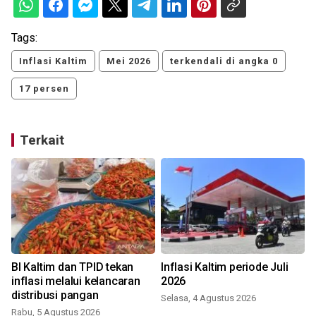
Tags:
Inflasi Kaltim
Mei 2026
terkendali di angka 0
17 persen
Terkait
BI Kaltim dan TPID tekan
Inflasi Kaltim periode Juli
6
inflasi melalui kelancaran
2026
i
distribusi pangan
Selasa, 4 Agustus 2026
Rabu, 5 Agustus 2026
J