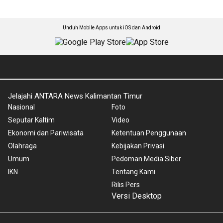
Unduh Mobile Apps untuk iOS dan Android
Jelajahi ANTARA News Kalimantan Timur
Nasional
Foto
Seputar Kaltim
Video
Ekonomi dan Pariwisata
Ketentuan Penggunaan
Olahraga
Kebijakan Privasi
Umum
Pedoman Media Siber
IKN
Tentang Kami
Rilis Pers
Versi Desktop