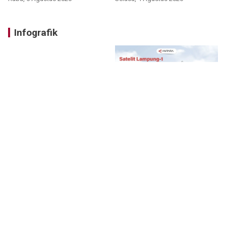
Infografik