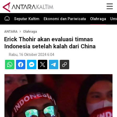
Seputar Kaltim
Ekonomi dan Pariwisata
Olahraga
Um
ANTARA
Olahraga
Erick Thohir akan evaluasi timnas
Indonesia setelah kalah dari China
Rabu, 16 Oktober 2024 6:04