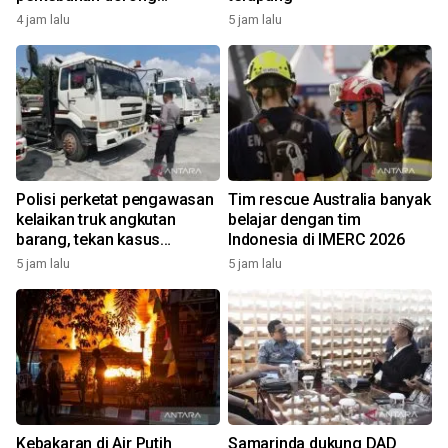
perekonomian
4 jam lalu
5 jam lalu
Polisi perketat pengawasan
Tim rescue Australia banyak
kelaikan truk angkutan
belajar dengan tim
barang, tekan kasus
Indonesia di IMERC 2026
kecelakaan
5 jam lalu
5 jam lalu
Kebakaran di Air Putih
Samarinda dukung DAD