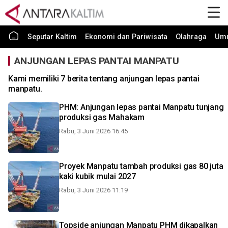
Seputar Kaltim
Ekonomi dan Pariwisata
Olahraga
Um
ANJUNGAN LEPAS PANTAI MANPATU
Kami memiliki 7 berita tentang anjungan lepas pantai
manpatu.
PHM: Anjungan lepas pantai Manpatu tunjang
produksi gas Mahakam
Rabu, 3 Juni 2026 16:45
Proyek Manpatu tambah produksi gas 80 juta
kaki kubik mulai 2027
Rabu, 3 Juni 2026 11:19
Topside anjungan Manpatu PHM dikapalkan