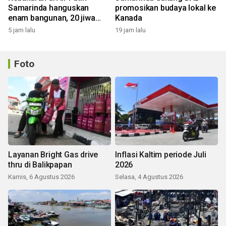
Samarinda hanguskan
promosikan budaya lokal ke
enam bangunan, 20 jiwa
Kanada
terdampak
5 jam lalu
19 jam lalu
Foto
Layanan Bright Gas drive
Inflasi Kaltim periode Juli
thru di Balikpapan
2026
Kamis, 6 Agustus 2026
Selasa, 4 Agustus 2026