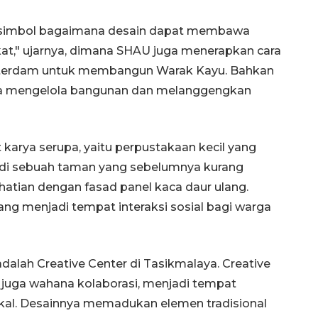
 simbol bagaimana desain dapat membawa
t," ujarnya, dimana SHAU juga menerapkan cara
otterdam untuk membangun Warak Kayu. Bahkan
a mengelola bangunan dan melanggengkan
arya serupa, yaitu perpustakaan kecil yang
Sinyal positif perekonomian
k di sebuah taman yang sebelumnya kurang
Indonesia
hatian dengan fasad panel kaca daur ulang.
2026-08-05 15:00:00
 menjadi tempat interaksi sosial bagi warga
adalah Creative Center di Tasikmalaya. Creative
pi juga wahana kolaborasi, menjadi tempat
kal. Desainnya memadukan elemen tradisional