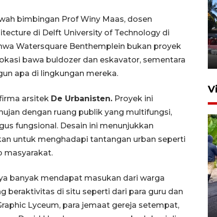
bawah bimbingan Prof Winy Maas, dosen
Hasil Operasi Antik Mahakam
ecture di Delft University of Technology di
2026
ahwa Watersquare Benthemplein bukan proyek
31 Juli 2026 20:49
 lokasi bawa buldozer dan eskavator, sementara
gun apa di lingkungan mereka.
V
firma arsitek
De Urbanisten.
Proyek ini
ujan dengan ruang publik yang multifungsi,
gus fungsional. Desain ini menunjukkan
pkan untuk menghadapi tantangan urban seperti
p masyarakat.
knya banyak mendapat masukan dari warga
Kaltim terapkan pola tanam
PM-AAS untuk produksi padi
beraktivitas di situ seperti dari para guru dan
cetak sawah
raphic Lyceum, para jemaat gereja setempat,
17 Juli 2026 16:43