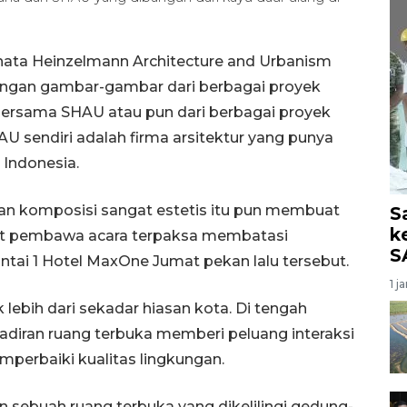
nata Heinzelmann Architecture and Urbanism
dengan gambar-gambar dari berbagai proyek
bersama SHAU atau pun dari berbagai proyek
HAU sendiri adalah firma arsitektur yang punya
 Indonesia.
an komposisi sangat estetis itu pun membuat
S
k
at pembawa acara terpaksa membatasi
S
antai 1 Hotel MaxOne Jumat pekan lalu tersebut.
1 j
lebih dari sekadar hiasan kota. Di tengah
diran ruang terbuka memberi peluang interaksi
perbaiki kualitas lingkungan.
an sebuah ruang terbuka yang dikelilingi gedung-