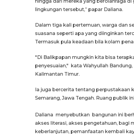
hingga dari mereka yang berolahraga di
lingkungan tersebut,” papar Daliana.
Dalam tiga kali pertemuan, warga dan s
suasana seperti apa yang diinginkan ter
Termasuk pula keadaan bila kolam pen
"Di Balikpapan mungkin kita bisa terap
penyesuaian," kata Wahyullah Bandung, a
Kalimantan Timur.
Ia juga bercerita tentang perpustakaan 
Semarang, Jawa Tengah. Ruang publik ini
Daliana menyebutkan bangunan ini ber
akses literasi, akses pengetahuan, bag
keberlanjutan, pemanfaatan kembali ka