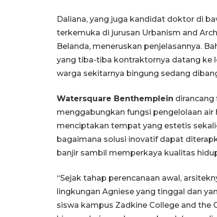
Daliana, yang juga kandidat doktor di 
terkemuka di jurusan Urbanism and Archit
Belanda, meneruskan penjelasannya. B
yang tiba-tiba kontraktornya datang ke
warga sekitarnya bingung sedang diban
Watersquare Benthemplein
dirancang 
menggabungkan fungsi pengelolaan air h
menciptakan tempat yang estetis sekali
bagaimana solusi inovatif dapat ditera
banjir sambil memperkaya kualitas hidu
“Sejak tahap perencanaan awal, arsite
lingkungan Agniese yang tinggal dan yang 
siswa kampus Zadkine College and the G