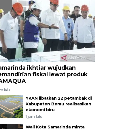
amarinda ikhtiar wujudkan
emandirian fiskal lewat produk
AMAQUA
am lalu
YKAN libatkan 22 petambak di
Kabupaten Berau realisasikan
ekonomi biru
1 jam lalu
Wali Kota Samarinda minta