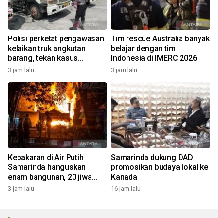
Polisi perketat pengawasan
Tim rescue Australia banyak
kelaikan truk angkutan
belajar dengan tim
barang, tekan kasus
Indonesia di IMERC 2026
kecelakaan
3 jam lalu
3 jam lalu
Kebakaran di Air Putih
Samarinda dukung DAD
Samarinda hanguskan
promosikan budaya lokal ke
enam bangunan, 20 jiwa
Kanada
terdampak
3 jam lalu
16 jam lalu