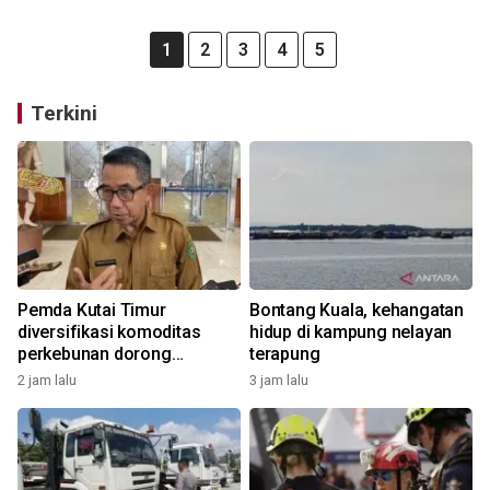
1
2
3
4
5
Terkini
Pemda Kutai Timur
Bontang Kuala, kehangatan
diversifikasi komoditas
hidup di kampung nelayan
perkebunan dorong
terapung
perekonomian
2 jam lalu
3 jam lalu