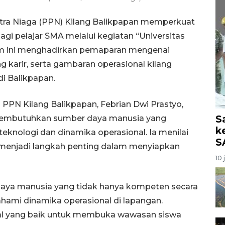
tra Niaga (PPN) Kilang Balikpapan memperkuat
agi pelajar SMA melalui kegiatan “Universitas
am ini menghadirkan pemaparan mengenai
ng karir, serta gambaran operasional kilang
di Balikpapan.
PN Kilang Balikpapan, Febrian Dwi Prastyo,
S
membutuhkan sumber daya manusia yang
k
knologi dan dinamika operasional. Ia menilai
S
i menjadi langkah penting dalam menyiapkan
10 
daya manusia yang tidak hanya kompeten secara
hami dinamika operasional di lapangan.
awal yang baik untuk membuka wawasan siswa