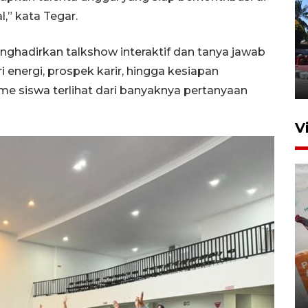
,” kata Tegar.
Hasil Operasi Antik Mahakam
nghadirkan talkshow interaktif dan tanya jawab
2026
 energi, prospek karir, hingga kesiapan
31 Juli 2026 20:49
me siswa terlihat dari banyaknya pertanyaan
V
IKN mulai bangun hunian dari
investasi asing
20 Juli 2026 19:03