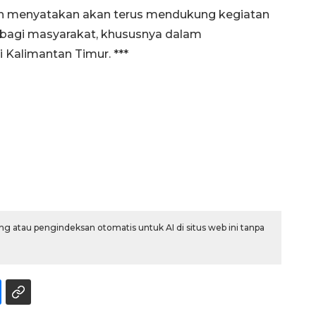
an menyatakan akan terus mendukung kegiatan
 bagi masyarakat, khususnya dalam
Kalimantan Timur. ***
Memberantas kejahatan
jalanan Jakarta
2026-08-05 18:00:00
g atau pengindeksan otomatis untuk AI di situs web ini tanpa