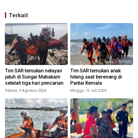
Terkait
Tim SAR temukan nelayan
Tim SAR temukan anak
jatuh di Sungai Mahakam
hilang saat berenang di
setelah tiga hari pencarian
Pantai Kemala
Selasa, 4 Agustus 2026
Minggu, 12 Juli 2026
S