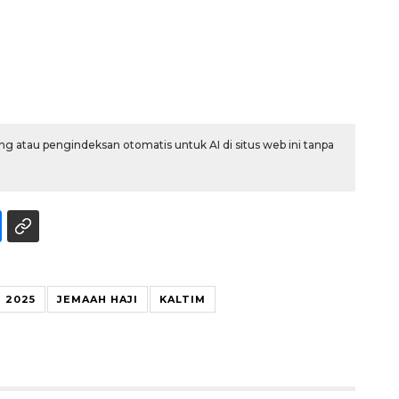
g atau pengindeksan otomatis untuk AI di situs web ini tanpa
160 ribu sambungan baru
jaringan gas 2026
2026-08-07 18:00:00
I 2025
JEMAAH HAJI
KALTIM