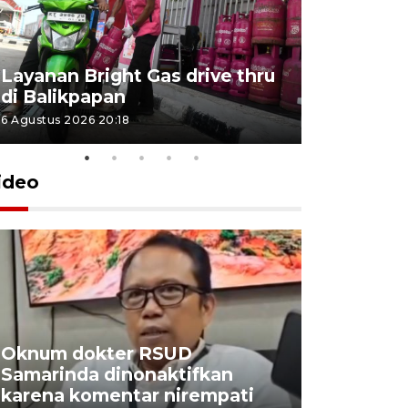
Layanan Bright Gas drive thru
Inflasi Ka
di Balikpapan
2026
6 Agustus 2026 20:18
4 Agustus 202
ideo
Oknum dokter RSUD
Industri 
Samarinda dinonaktifkan
manfaatk
karena komentar nirempati
bungkil s