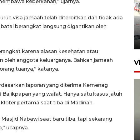
 membawa keberkahan,” ujarnya.
uh visa jamaah telah diterbitkan dan tidak ada
Kebakaran kapal KM Prince
 batal berangkat langsung digantikan oleh
Soya di Samarinda
2 Agustus 2026 20:32
erangkat karena alasan kesehatan atau
an oleh anggota keluarganya. Bahkan jamaah
V
orang tuanya,” katanya.
erdasarkan laporan yang diterima Kemenag
i Balikpapan yang wafat. Hanya satu kasus jatuh
kloter pertama saat tiba di Madinah.
 Masjid Nabawi saat baru tiba, tapi sekarang
Sudah jaring 92 guru, Kaltim
jamin pendidikan S2 hingga S3
a,” ucapnya.
gratis