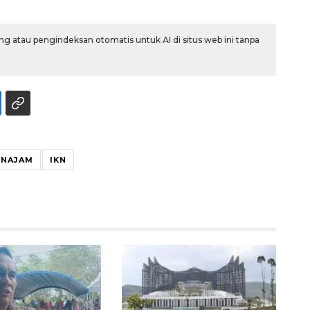
g atau pengindeksan otomatis untuk AI di situs web ini tanpa
ENAJAM
IKN
Layanan haji Indonesia
semakin memuaskan
2026-08-08 15:00:00