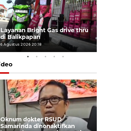
Layanan Bright Gas drive thru
Inflasi Ka
di Balikpapan
2026
6 Agustus 2026 20:18
4 Agustus 202
ideo
Oknum dokter RSUD
Industri 
Samarinda dinonaktifkan
manfaatk