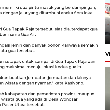
ah memiliki dua pintu masuk yang berdampingan,
 dengan jalur yang ditumbuhi aneka flora lokal
Kebakaran kapal KM Prince
i Gua Tapak Raja tersebut jelas dia, terdapat gua
Soya di Samarinda
beri nama Gua Air.
2 Agustus 2026 20:32
engalir jernih dan banyak pohon Kariwaya semakin
ata gua tersebut.
V
lan setapak untuk sampai di Gua Tapak Raja dan
ang maksimal menuju lokasi kedua gua itu.
akan buatkan jembatan-jembatan dan lainnya
an wisata dengan nyaman," kata Kasiyono.
ah kabupaten dan pemerintah provinsi maupun
wisata gua yang ada di Desa Wonosari,
Sudah jaring 92 guru, Kaltim
Paser Utara tersebut.
jamin pendidikan S2 hingga S3