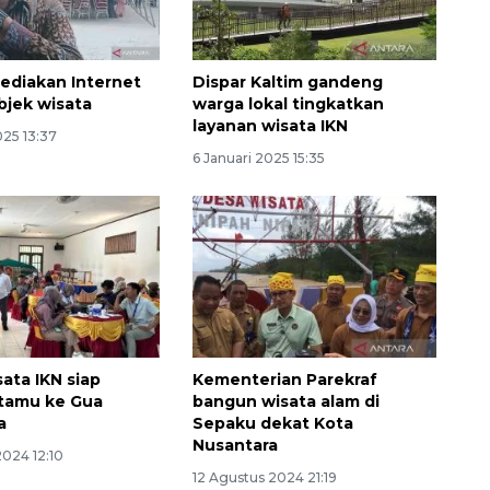
ediakan Internet
Dispar Kaltim gandeng
objek wisata
warga lokal tingkatkan
layanan wisata IKN
025 13:37
6 Januari 2025 15:35
ata IKN siap
Kementerian Parekraf
tamu ke Gua
bangun wisata alam di
a
Sepaku dekat Kota
Nusantara
2024 12:10
12 Agustus 2024 21:19