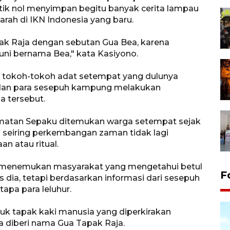
titik nol menyimpan begitu banyak cerita lampau
jarah di IKN Indonesia yang baru.
k Raja dengan sebutan Gua Bea, karena
uni bernama Bea," kata Kasiyono.
 tokoh-tokoh adat setempat yang dulunya
an para sesepuh kampung melakukan
a tersebut.
amatan Sepaku ditemukan warga setempat sejak
n seiring perkembangan zaman tidak lagi
n atau ritual.
ak menemukan masyarakat yang mengetahui betul
F
 dia, tetapi berdasarkan informasi dari sesepuh
apa para leluhur.
tuk tapak kaki manusia yang diperkirakan
a diberi nama Gua Tapak Raja.